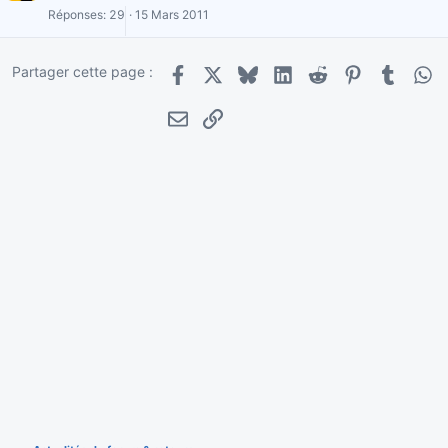
Réponses
29
15 Mars 2011
Partager cette page :
Facebook
X
Bluesky
LinkedIn
Reddit
Pinterest
Tumblr
Wha
E-mail
Lien