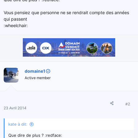
e
l
Vous pensiez que personne ne se rendrait compte des années
a
qui passent
d
:wheelchair:
i
s
c
u
s
s
i
o
domaine1
n
Active member
#2
23 Avril 2014
kate à dit:
Que dire de plus ? :redface: