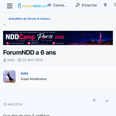
Connexion
S'inscrire
Actualités du forum & retours
ForumNDD a 6 ans
I
D
kate
23 Avril 2014
n
a
i
t
kate
t
e
Super Modérateur
i
d
a
e
t
d
e
é
u
b
#1
23 Avril 2014
r
u
d
t
Que dire de plus ? :redface: