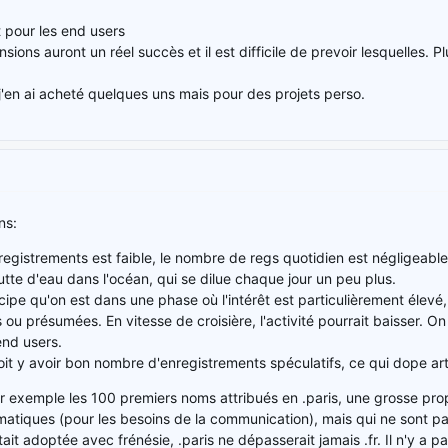
t pour les end users
ions auront un réel succès et il est difficile de prevoir lesquelles. P
'en ai acheté quelques uns mais pour des projets perso.
ns:
egistrements est faible, le nombre de regs quotidien est négligeab
utte d'eau dans l'océan, qui se dilue chaque jour un peu plus.
cipe qu'on est dans une phase où l'intérêt est particulièrement élevé
s ou présumées. En vitesse de croisière, l'activité pourrait baisser.
end users.
 doit y avoir bon nombre d'enregistrements spéculatifs, ce qui dope arti
exemple les 100 premiers noms attribués en .paris, une grosse proporti
tiques (pour les besoins de la communication), mais qui ne sont pas 
ait adoptée avec frénésie, .paris ne dépasserait jamais .fr. Il n'y a 