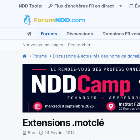
NDD Tools:
Flux d’enchères FR en direct
É
Forums
Discussions
Domaines FR ven
Nouveaux messages
Rechercher
Forums
Discussions
Extensions .motclé
I
D
Boo
24 Février 2014
n
a