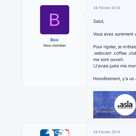
i
t
24 Février 2014
t
e
B
i
d
Salut,
a
e
t
d
Vous avez surement vu
e
é
Boo
u
b
New member
Pour rigoler, je m'éta
r
u
.webcam .coffee .clu
d
t
e
me sont ouvert.
l
(J'avais juste mis mo
a
d
Honnêtement, y'a un 
i
s
c
u
s
s
i
o
n
24 Février 2014