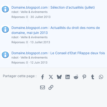
Domaine.blogspot.com : Sélection d'actualités (juillet)
robot
Veille & événements
Réponses
0
30 Juillet 2013
Domaine.blogspot.com : Actualités du droit des noms de
domaine, mai-juin 2013
robot
Veille & événements
Réponses
0
13 Juillet 2013
Domaine.blogspot.com : Le Conseil d'Etat FRappe deux fois
robot
Veille & événements
Réponses
0
12 Juin 2013
Partager cette page :
Facebook
X
Bluesky
LinkedIn
Reddit
Pinterest
Tumblr
Wha
E-mail
Lien