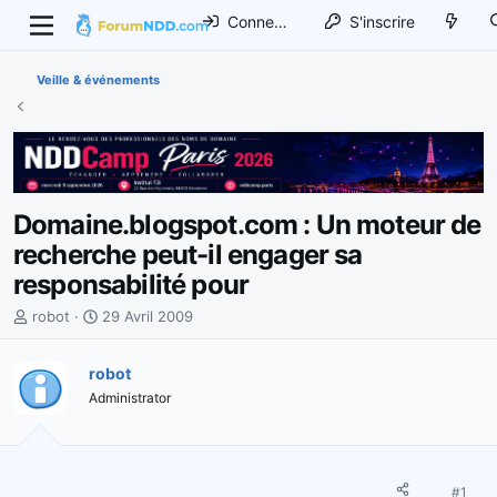
Connexion
S'inscrire
Veille & événements
Domaine.blogspot.com : Un moteur de
recherche peut-il engager sa
responsabilité pour
I
D
robot
29 Avril 2009
n
a
i
t
robot
t
e
Administrator
i
d
a
e
t
d
e
é
u
b
#1