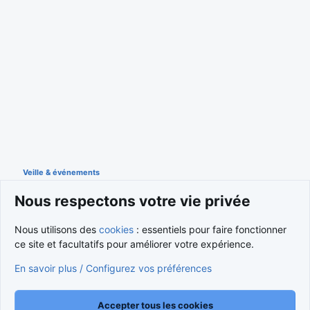
Veille & événements
Nous respectons votre vie privée
Cookies
Nous utilisons des
cookies
: essentiels pour faire fonctionner
ce site et facultatifs pour améliorer votre expérience.
Nous contacter
Conditions et règlement
Politique de confidentialité
Aide
Accueil
R
En savoir plus / Configurez vos préférences
S
S
®
Community platform by XenForo
© 2010-2026 XenForo Ltd.
Traduction française par
XenForo FR
|
Media embeds via s9e/MediaSites
Accepter tous les cookies