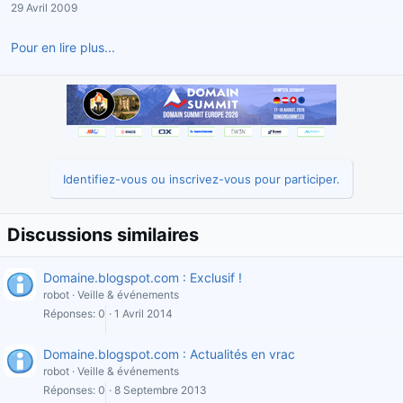
29 Avril 2009
r
u
d
t
Pour en lire plus...
e
l
a
d
i
s
c
u
Identifiez-vous ou inscrivez-vous pour participer.
s
s
i
Discussions similaires
o
n
Domaine.blogspot.com : Exclusif !
robot
Veille & événements
Réponses
0
1 Avril 2014
Domaine.blogspot.com : Actualités en vrac
robot
Veille & événements
Réponses
0
8 Septembre 2013