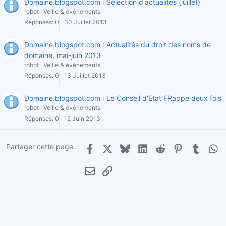
Domaine.blogspot.com : Sélection d'actualités (juillet)
robot
Veille & événements
Réponses
0
30 Juillet 2013
Domaine.blogspot.com : Actualités du droit des noms de
domaine, mai-juin 2013
robot
Veille & événements
Réponses
0
13 Juillet 2013
Domaine.blogspot.com : Le Conseil d'Etat FRappe deux fois
robot
Veille & événements
Réponses
0
12 Juin 2013
Partager cette page :
Facebook
X
Bluesky
LinkedIn
Reddit
Pinterest
Tumblr
Wha
E-mail
Lien