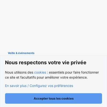
Veille & événements
Nous respectons votre vie privée
Cookies
Nous utilisons des
cookies
: essentiels pour faire fonctionner
ce site et facultatifs pour améliorer votre expérience.
Nous contacter
Conditions et règlement
Politique de confidentialité
Aide
Accueil
R
En savoir plus / Configurez vos préférences
S
S
®
Community platform by XenForo
© 2010-2026 XenForo Ltd.
Traduction française par
XenForo FR
|
Media embeds via s9e/MediaSites
Accepter tous les cookies