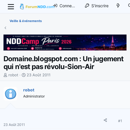
Connexion
S'inscrire
Veille & événements
Domaine.blogspot.com : Un jugement
qui n'est pas révolu-Sion-Air
I
D
robot
23 Août 2011
n
a
i
t
robot
t
e
Administrator
i
d
a
e
t
d
e
é
u
b
#1
23 Août 2011
r
u