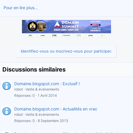
d
t
Pour en lire plus...
e
l
a
d
i
s
c
u
Identifiez-vous ou inscrivez-vous pour participer.
s
s
i
Discussions similaires
o
n
Domaine.blogspot.com : Exclusif !
robot
Veille & événements
Réponses
0
1 Avril 2014
Domaine.blogspot.com : Actualités en vrac
robot
Veille & événements
Réponses
0
8 Septembre 2013