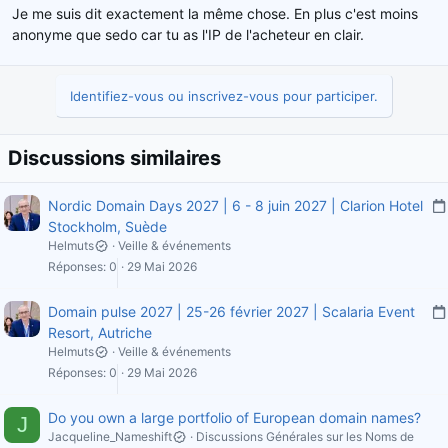
Je me suis dit exactement la même chose. En plus c'est moins
anonyme que sedo car tu as l'IP de l'acheteur en clair.
Identifiez-vous ou inscrivez-vous pour participer.
Discussions similaires
Nordic Domain Days 2027 | 6 - 8 juin 2027 | Clarion Hotel
Stockholm, Suède
Helmuts
Veille & événements
Réponses
0
29 Mai 2026
l
i
Domain pulse 2027 | 25-26 février 2027 | Scalaria Event
Resort, Autriche
Helmuts
Veille & événements
i
Réponses
0
29 Mai 2026
l
i
Do you own a large portfolio of European domain names?
J
Jacqueline_Nameshift
Discussions Générales sur les Noms de