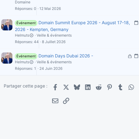
Domaine
'
Réponses
0
12 Mai 2026
i
Domain Summit Europe 2026 - August 17-18,
Événement
2026 - Kempten, Germany
Helmuts
Veille & événements
'
l
Réponses
44
8 Juillet 2026
i
V
Domain Days Dubai 2026 -
Événement
e
Helmuts
Veille & événements
r
Réponses
1
24 Juin 2026
i
r
l
o
i
Partager cette page :
u
Facebook
X
Bluesky
LinkedIn
Reddit
Pinterest
Tumblr
Wha
i
'
l
E-mail
Lien
l
i
é
(
e
)
'