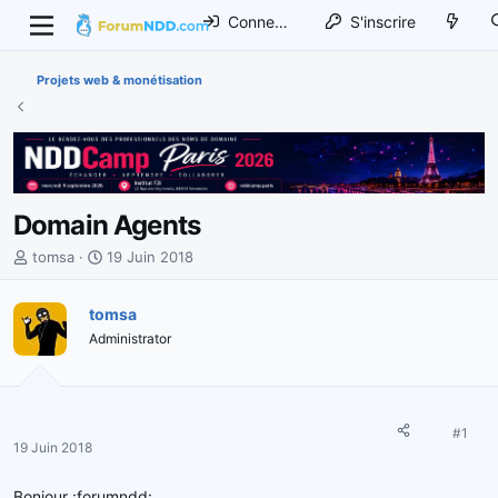
Connexion
S'inscrire
Projets web & monétisation
Domain Agents
I
D
tomsa
19 Juin 2018
n
a
i
t
tomsa
t
e
Administrator
i
d
a
e
t
d
e
é
u
b
#1
19 Juin 2018
r
u
d
t
Bonjour :forumndd: