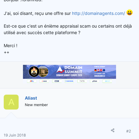
e
l
J'ai, soi disant, reçu une offre sur
http://domainagents.com/
a
d
i
Est-ce que c'est un énième appraisal scam ou certains ont déjà
s
utilisé avec succès cette plateforme ?
c
u
Merci !
s
++
s
i
o
n
Aliast
A
New member
#2
19 Juin 2018