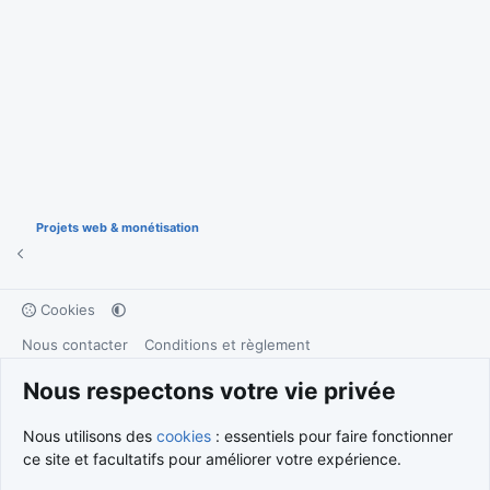
Projets web & monétisation
Cookies
Nous contacter
Conditions et règlement
Politique de confidentialité
Aide
Accueil
R
S
Nous respectons votre vie privée
S
®
Community platform by XenForo
© 2010-2026 XenForo Ltd.
Traduction française par
XenForo FR
|
Media embeds via s9e/MediaSites
Nous utilisons des
cookies
: essentiels pour faire fonctionner
ce site et facultatifs pour améliorer votre expérience.