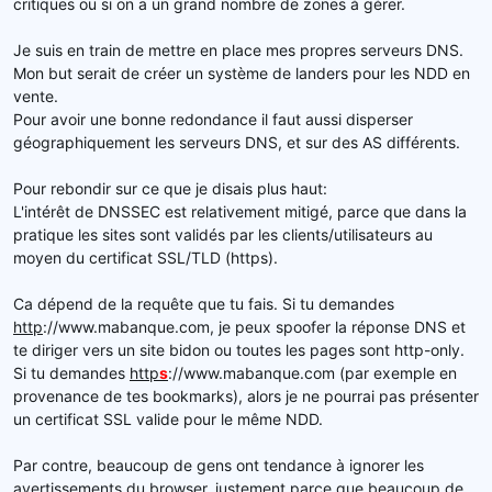
critiques ou si on a un grand nombre de zones à gérer.
Je suis en train de mettre en place mes propres serveurs DNS.
Mon but serait de créer un système de landers pour les NDD en
vente.
Pour avoir une bonne redondance il faut aussi disperser
géographiquement les serveurs DNS, et sur des AS différents.
Pour rebondir sur ce que je disais plus haut:
L'intérêt de DNSSEC est relativement mitigé, parce que dans la
pratique les sites sont validés par les clients/utilisateurs au
moyen du certificat SSL/TLD (https).
Ca dépend de la requête que tu fais. Si tu demandes
http
://www.mabanque.com, je peux spoofer la réponse DNS et
te diriger vers un site bidon ou toutes les pages sont http-only.
Si tu demandes
http
s
://www.mabanque.com (par exemple en
provenance de tes bookmarks), alors je ne pourrai pas présenter
un certificat SSL valide pour le même NDD.
Par contre, beaucoup de gens ont tendance à ignorer les
avertissements du browser, justement parce que beaucoup de