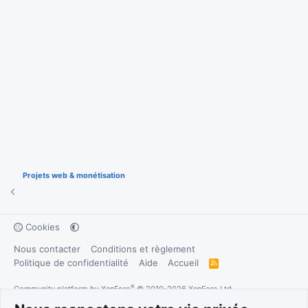
Projets web & monétisation
Cookies
Nous contacter
Conditions et règlement
Politique de confidentialité
Aide
Accueil
R
S
S
®
Community platform by XenForo
© 2010-2026 XenForo Ltd.
Traduction française par
XenForo FR
|
Media embeds via s9e/MediaSites