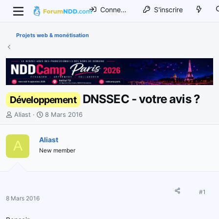
Connexion
S'inscrire
Projets web & monétisation
DNSSEC - votre avis ?
Développement
I
D
Aliast
8 Mars 2016
n
a
i
t
Aliast
A
t
e
New member
i
d
a
e
t
d
e
é
u
b
#1
8 Mars 2016
r
u
d
t