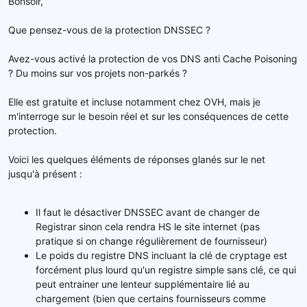
Bonsoir,
e
l
Que pensez-vous de la protection DNSSEC ?
a
d
Avez-vous activé la protection de vos DNS anti Cache Poisoning
i
s
? Du moins sur vos projets non-parkés ?
c
u
Elle est gratuite et incluse notamment chez OVH, mais je
s
m'interroge sur le besoin réel et sur les conséquences de cette
s
protection.
i
o
Voici les quelques éléments de réponses glanés sur le net
n
jusqu'à présent :
Il faut le désactiver DNSSEC avant de changer de
Registrar sinon cela rendra HS le site internet (pas
pratique si on change régulièrement de fournisseur)
Le poids du registre DNS incluant la clé de cryptage est
forcément plus lourd qu'un registre simple sans clé, ce qui
peut entrainer une lenteur supplémentaire lié au
chargement (bien que certains fournisseurs comme