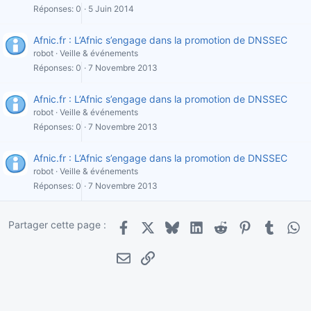
Réponses
0
5 Juin 2014
Afnic.fr : L’Afnic s’engage dans la promotion de DNSSEC
robot
Veille & événements
Réponses
0
7 Novembre 2013
Afnic.fr : L’Afnic s’engage dans la promotion de DNSSEC
robot
Veille & événements
Réponses
0
7 Novembre 2013
Afnic.fr : L’Afnic s’engage dans la promotion de DNSSEC
robot
Veille & événements
Réponses
0
7 Novembre 2013
Partager cette page :
Facebook
X
Bluesky
LinkedIn
Reddit
Pinterest
Tumblr
Wha
E-mail
Lien