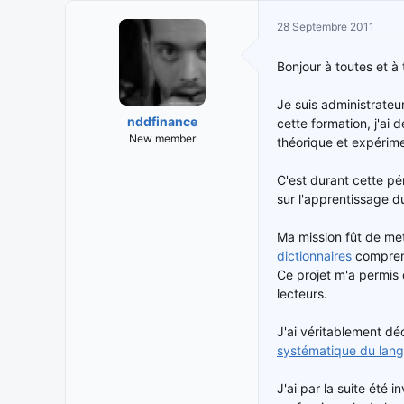
i
t
28 Septembre 2011
t
e
i
d
Bonjour à toutes et 
a
e
t
d
Je suis administrate
e
é
nddfinance
cette formation, j'ai
u
b
New member
théorique et expérime
r
u
d
t
e
C'est durant cette pér
l
sur l'apprentissage d
a
d
Ma mission fût de me
i
dictionnaires
comprenan
s
Ce projet m'a permis
c
lecteurs.
u
s
J'ai véritablement déc
s
systématique du lang
i
o
J'ai par la suite été 
n