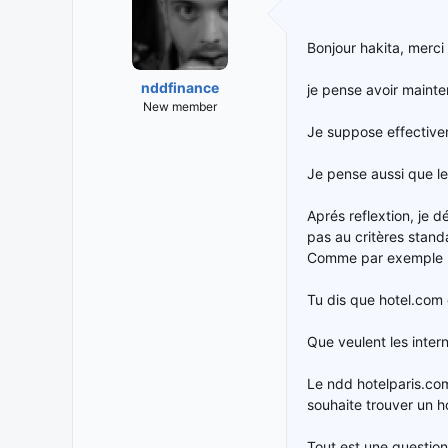
Bonjour hakita, merci 
nddfinance
je pense avoir mainte
New member
Je suppose effectivem
Je pense aussi que l
Aprés reflextion, je 
pas au critères standa
Comme par exemple la
Tu dis que hotel.com 
Que veulent les intern
Le ndd hotelparis.com
souhaite trouver un ho
Tout est une questio