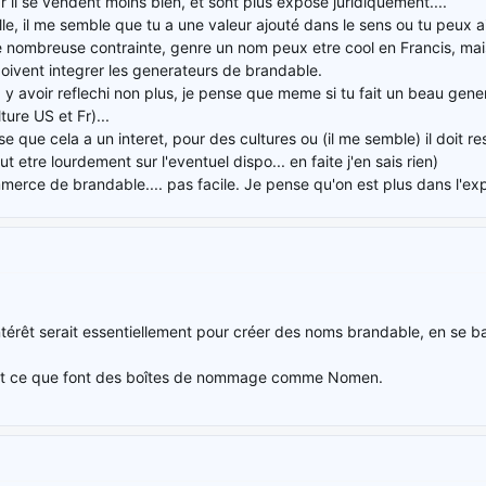
r il se vendent moins bien, et sont plus exposé juridiquement....
le, il me semble que tu a une valeur ajouté dans le sens ou tu peux a
de nombreuse contrainte, genre un nom peux etre cool en Francis, mais
oivent integrer les generateurs de brandable.
 y avoir reflechi non plus, je pense que meme si tu fait un beau gener
lture US et Fr)...
e que cela a un interet, pour des cultures ou (il me semble) il doit re
 etre lourdement sur l'eventuel dispo... en faite j'en sais rien)
merce de brandable.... pas facile. Je pense qu'on est plus dans l'exp
'intérêt serait essentiellement pour créer des noms brandable, en se b
est ce que font des boîtes de nommage comme Nomen.