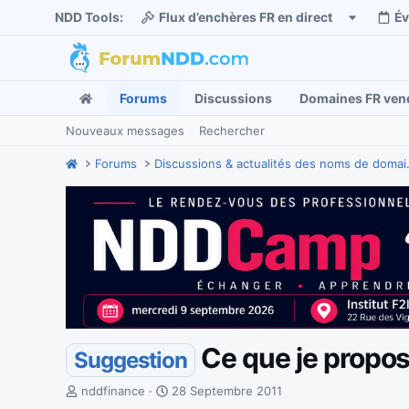
NDD Tools:
Flux d’enchères FR en direct
É
Forums
Discussions
Domaines FR ven
Nouveaux messages
Rechercher
Forums
Discussions
Ce que je propo
Suggestion
I
D
nddfinance
28 Septembre 2011
n
a