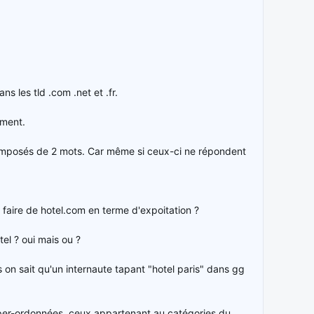
 les tld .com .net et .fr.
ement.
 composés de 2 mots. Car même si ceux-ci ne répondent
 faire de hotel.com en terme d'expoitation ?
tel ? oui mais ou ?
 on sait qu'un internaute tapant "hotel paris" dans gg
uper-ordonnées, ceux appartenant au catégories du