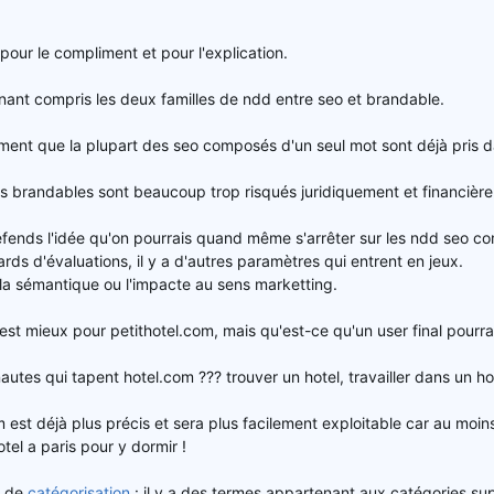
pour le compliment et pour l'explication.
nant compris les deux familles de ndd entre seo et brandable.
ent que la plupart des seo composés d'un seul mot sont déjà pris dans
es brandables sont beaucoup trop risqués juridiquement et financièr
défends l'idée qu'on pourrais quand même s'arrêter sur les ndd seo
rds d'évaluations, il y a d'autres paramètres qui entrent en jeux.
 sémantique ou l'impacte au sens marketting.
est mieux pour petithotel.com, mais qu'est-ce qu'un user final pourra
autes qui tapent hotel.com ??? trouver un hotel, travailler dans un ho
 est déjà plus précis et sera plus facilement exploitable car au moins
tel a paris pour y dormir !
n de
catégorisation
: il y a des termes appartenant aux catégories s