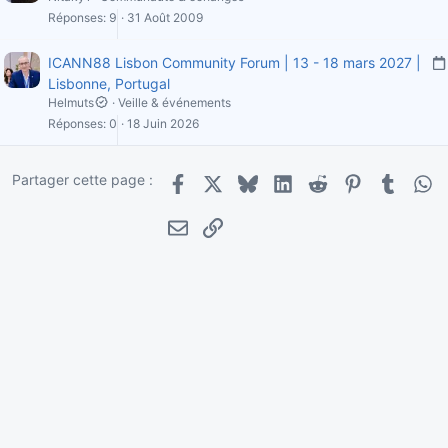
Réponses
9
31 Août 2009
ICANN88 Lisbon Community Forum | 13 - 18 mars 2027 |
Lisbonne, Portugal
Helmuts
Veille & événements
Réponses
0
18 Juin 2026
l
i
Partager cette page :
Facebook
X
Bluesky
LinkedIn
Reddit
Pinterest
Tumblr
Wha
i
E-mail
Lien
'