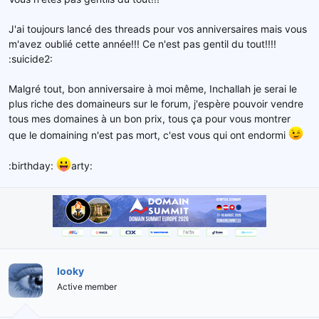
e
l
J'ai toujours lancé des threads pour vos anniversaires mais vous
a
m'avez oublié cette année!!! Ce n'est pas gentil du tout!!!!
d
:suicide2:
i
s
c
Malgré tout, bon anniversaire à moi même, Inchallah je serai le
u
plus riche des domaineurs sur le forum, j'espère pouvoir vendre
s
tous mes domaines à un bon prix, tous ça pour vous montrer
s
que le domaining n'est pas mort, c'est vous qui ont endormi
i
o
:birthday:
arty:
n
looky
Active member