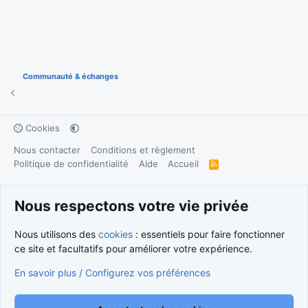
Communauté & échanges
Cookies
Nous contacter
Conditions et règlement
Politique de confidentialité
Aide
Accueil
R
S
S
®
Community platform by XenForo
© 2010-2026 XenForo Ltd.
Traduction française par
XenForo FR
|
Media embeds via s9e/MediaSites
Nous respectons votre vie privée
Nous utilisons des
cookies
: essentiels pour faire fonctionner
ce site et facultatifs pour améliorer votre expérience.
En savoir plus / Configurez vos préférences