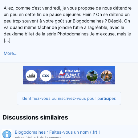
d
t
Allez, comme c’est vendredi, je vous propose de nous détendre
e
un peu en cette fin de pause déjeuner. Hein ? On se détend un
l
peu trop souvent à votre goût sur Blogodomaines ? Désolé. On
a
va quand même tâcher de joindre l’utile à l’agréable, avec le
d
deuxième billet de la série Photodomaines.Je m’excuse, mais je
i
s
[...]
c
u
More...
s
s
i
o
n
Identifiez-vous ou inscrivez-vous pour participer.
Discussions similaires
Blogodomaines : Faites-vous un nom (.fr) !
robot
Veille & événements