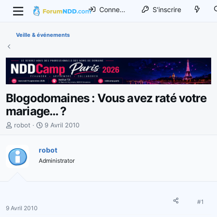
Connexion
S'inscrire
Veille & événements
Blogodomaines : Vous avez raté votre
mariage… ?
I
D
robot
9 Avril 2010
n
a
i
t
robot
t
e
Administrator
i
d
a
e
t
d
e
é
u
b
#1
9 Avril 2010
r
u