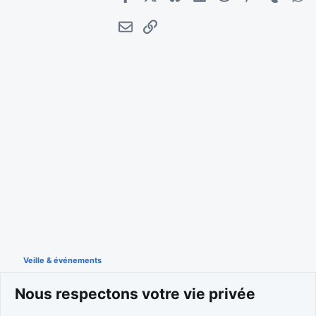
Facebook
X
Bluesky
LinkedIn
Reddit
Pinterest
Tumblr
Wha
E-mail
Lien
Veille & événements
Nous respectons votre vie privée
Cookies