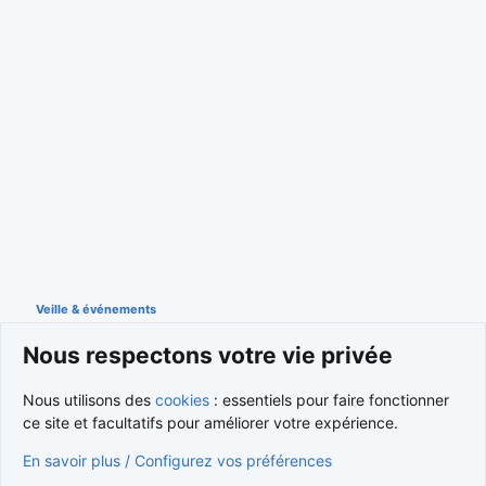
Veille & événements
Nous respectons votre vie privée
Cookies
Nous utilisons des
cookies
: essentiels pour faire fonctionner
ce site et facultatifs pour améliorer votre expérience.
Nous contacter
Conditions et règlement
Politique de confidentialité
Aide
Accueil
R
En savoir plus / Configurez vos préférences
S
S
®