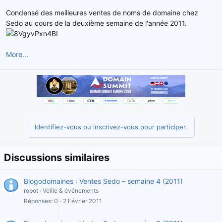
d
t
Condensé des meilleures ventes de noms de domaine chez
e
Sedo au cours de la deuxième semaine de l'année 2011.
l
a
d
More...
i
s
c
u
s
s
i
o
Identifiez-vous ou inscrivez-vous pour participer.
n
Discussions similaires
Blogodomaines : Ventes Sedo – semaine 4 (2011)
robot
Veille & événements
Réponses
0
2 Février 2011