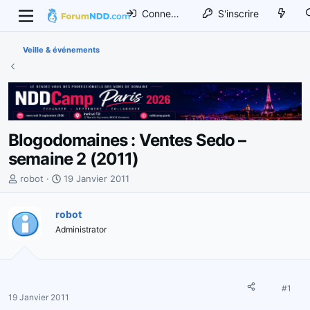
Connexion
S'inscrire
Veille & événements
Blogodomaines : Ventes Sedo –
semaine 2 (2011)
I
D
robot
19 Janvier 2011
n
a
i
t
robot
t
e
Administrator
i
d
a
e
t
d
e
é
u
b
#1
19 Janvier 2011
r
u