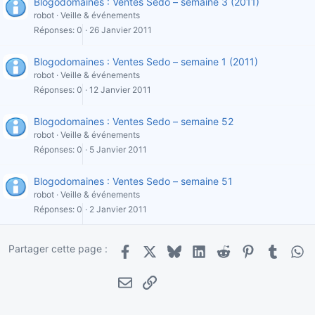
Blogodomaines : Ventes Sedo – semaine 3 (2011)
robot
Veille & événements
Réponses
0
26 Janvier 2011
Blogodomaines : Ventes Sedo – semaine 1 (2011)
robot
Veille & événements
Réponses
0
12 Janvier 2011
Blogodomaines : Ventes Sedo – semaine 52
robot
Veille & événements
Réponses
0
5 Janvier 2011
Blogodomaines : Ventes Sedo – semaine 51
robot
Veille & événements
Réponses
0
2 Janvier 2011
Partager cette page :
Facebook
X
Bluesky
LinkedIn
Reddit
Pinterest
Tumblr
Wha
E-mail
Lien