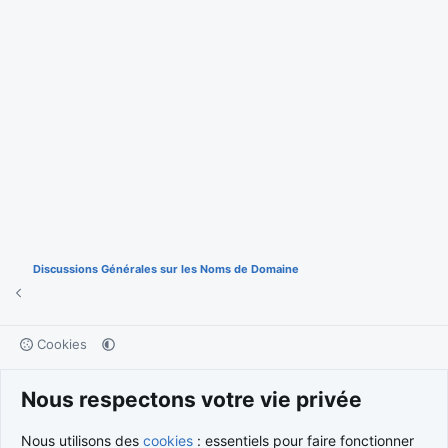
Discussions Générales sur les Noms de Domaine
Cookies
Nous contacter
Conditions et règlement
Nous respectons votre vie privée
Politique de confidentialité
Aide
Accueil
R
S
S
®
Community platform by XenForo
© 2010-2026 XenForo Ltd.
Nous utilisons des
cookies
: essentiels pour faire fonctionner