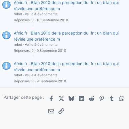
Afnic.fr : Bilan 2010 de la perception du .fr : un bilan qui
révèle une préférence m
robot
Veille & événements
Réponses
0
10 Septembre 2010
Afnic.fr : Bilan 2010 de la perception du .fr : un bilan qui
révèle une préférence m
robot
Veille & événements
Réponses
0
9 Septembre 2010
Afnic.fr : Bilan 2010 de la perception du .fr : un bilan qui
révèle une préférence m
robot
Veille & événements
Réponses
0
9 Septembre 2010
Partager cette page :
Facebook
X
Bluesky
LinkedIn
Reddit
Pinterest
Tumblr
Wha
E-mail
Lien