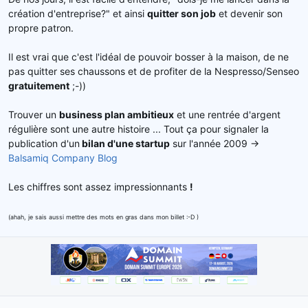
e
création d'entreprise?" et ainsi
quitter son job
et devenir son
l
propre patron.
a
d
Il est vrai que c'est l'idéal de pouvoir bosser à la maison, de ne
i
s
pas quitter ses chaussons et de profiter de la Nespresso/Senseo
c
gratuitement
;-))
u
s
Trouver un
business plan ambitieux
et une rentrée d'argent
s
régulière sont une autre histoire ... Tout ça pour signaler la
i
publication d'un
bilan d'une startup
sur l'année 2009 ->
o
Balsamiq Company Blog
n
Les chiffres sont assez impressionnants
!
(ahah, je sais aussi mettre des mots en gras dans mon billet :-D )