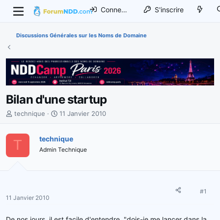
Connexion
S'inscrire
Discussions Générales sur les Noms de Domaine
Bilan d'une startup
I
D
technique
11 Janvier 2010
n
a
i
t
technique
T
t
e
Admin Technique
i
d
a
e
t
d
e
é
u
b
#1
11 Janvier 2010
r
u
d
t
De nos jours, il est facile d'entendre, "dois-je me lancer dans la