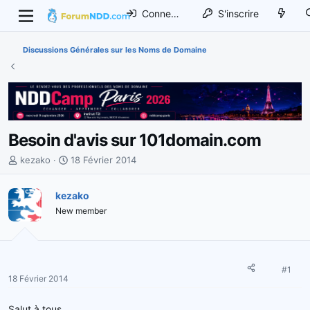
Connexion
S'inscrire
Discussions Générales sur les Noms de Domaine
Besoin d'avis sur 101domain.com
I
D
kezako
18 Février 2014
n
a
i
t
kezako
t
e
New member
i
d
a
e
t
d
e
é
u
b
#1
18 Février 2014
r
u
d
t
Salut à tous