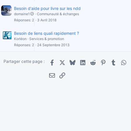
Besoin d'aide pour livre sur les ndd
domaine1
Communauté & échanges
Réponses
2
3 Avril 2018
Besoin de liens quali rapidement ?
Korléon
Services & promotion
Réponses
2
24 Septembre 2013
Partager cette page :
Facebook
X
Bluesky
LinkedIn
Reddit
Pinterest
Tumblr
Wha
E-mail
Lien