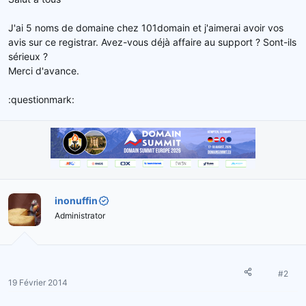
e
l
J'ai 5 noms de domaine chez 101domain et j'aimerai avoir vos
a
avis sur ce registrar. Avez-vous déjà affaire au support ? Sont-ils
d
sérieux ?
i
s
Merci d'avance.
c
u
:questionmark:
s
s
i
o
n
inonuffin
Administrator
#2
19 Février 2014