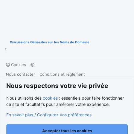
Discussions Générales sur les Noms de Domaine
Cookies
Nous contacter
Conditions et règlement
Politique de confidentialité
Aide
Accueil
R
Nous respectons votre vie privée
S
S
®
Community platform by XenForo
© 2010-2026 XenForo Ltd.
Traduction française par
XenForo FR
|
Media embeds via s9e/MediaSites
Nous utilisons des
cookies
: essentiels pour faire fonctionner
ce site et facultatifs pour améliorer votre expérience.
En savoir plus / Configurez vos préférences
Accepter tous les cookies