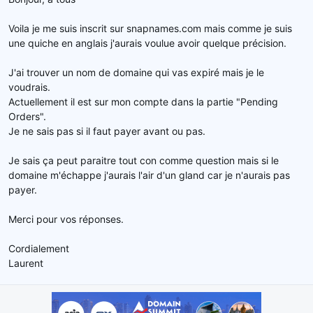
e
l
Voila je me suis inscrit sur snapnames.com mais comme je suis
a
une quiche en anglais j'aurais voulue avoir quelque précision.
d
i
s
J'ai trouver un nom de domaine qui vas expiré mais je le
c
voudrais.
u
Actuellement il est sur mon compte dans la partie "Pending
s
Orders".
s
Je ne sais pas si il faut payer avant ou pas.
i
o
Je sais ça peut paraitre tout con comme question mais si le
n
domaine m'échappe j'aurais l'air d'un gland car je n'aurais pas
payer.
Merci pour vos réponses.
Cordialement
Laurent