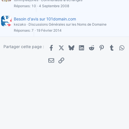
Réponses
10
4 Septembre 2008
Besoin d'avis sur 101domain.com
kezako
Discussions Générales sur les Noms de Domaine
Réponses
7
19 Février 2014
Partager cette page :
Facebook
X
Bluesky
LinkedIn
Reddit
Pinterest
Tumblr
Wha
E-mail
Lien