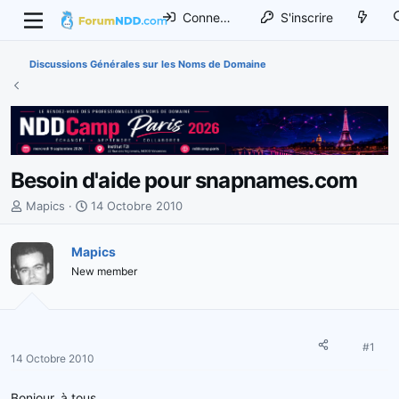
Connexion
S'inscrire
Discussions Générales sur les Noms de Domaine
Besoin d'aide pour snapnames.com
I
D
Mapics
14 Octobre 2010
n
a
i
t
Mapics
t
e
New member
i
d
a
e
t
d
e
é
u
b
#1
14 Octobre 2010
r
u
d
t
Bonjour, à tous