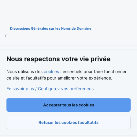
Discussions Générales sur les Noms de Domaine
Cookies
Nous respectons votre vie privée
Nous contacter
Conditions et règlement
Politique de confidentialité
Aide
Accueil
R
Nous utilisons des
cookies
: essentiels pour faire fonctionner
S
S
ce site et facultatifs pour améliorer votre expérience.
®
Community platform by XenForo
© 2010-2026 XenForo Ltd.
Traduction française par
XenForo FR
|
Media embeds via s9e/MediaSites
En savoir plus / Configurez vos préférences
Accepter tous les cookies
Refuser les cookies facultatifs