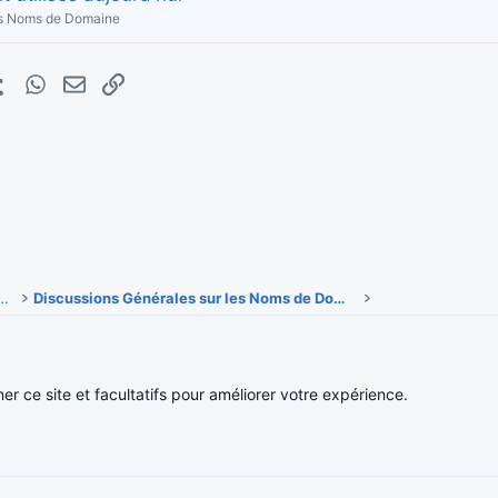
es Noms de Domaine
erest
Tumblr
WhatsApp
E-mail
Lien
 & actualités des noms de domaine
Discussions Générales sur les Noms de Domaine
Nous contacter
Conditions et 
ner ce site et facultatifs pour améliorer votre expérience.
®
Community platform by XenForo
© 2010-2026 XenForo Ltd.
Traduction française par
XenForo FR
|
Media embeds via s9e/MediaSites