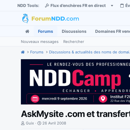
NDD Tools:
Flux d’enchères FR en direct
É
Forums
Discussions
Domaines FR ven
Nouveaux messages
Rechercher
Forums
Discussions
AskMysite .com et transfert
I
D
Guix
26 Avril 2008
n
a