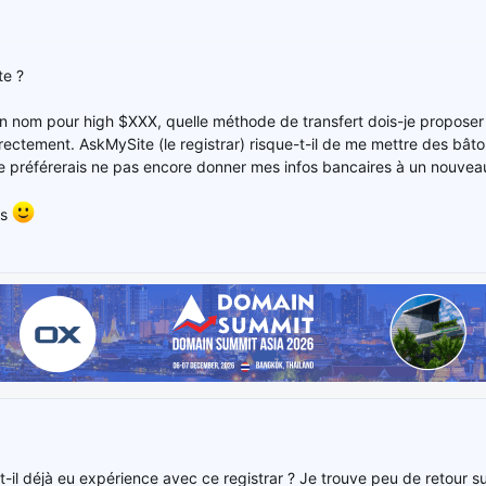
te ?
un nom pour high $XXX, quelle méthode de transfert dois-je proposer
irectement. AskMySite (le registrar) risque-t-il de me mettre des bâto
Je préférerais ne pas encore donner mes infos bancaires à un nouveau 
ls
t-il déjà eu expérience avec ce registrar ? Je trouve peu de retour su