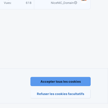
Vues
618
NiceNIC_Domain
Accepter tous les cookies
règlement
Politique de confidentialité
Aide
Accueil
R
S
S
Refuser les cookies facultatifs