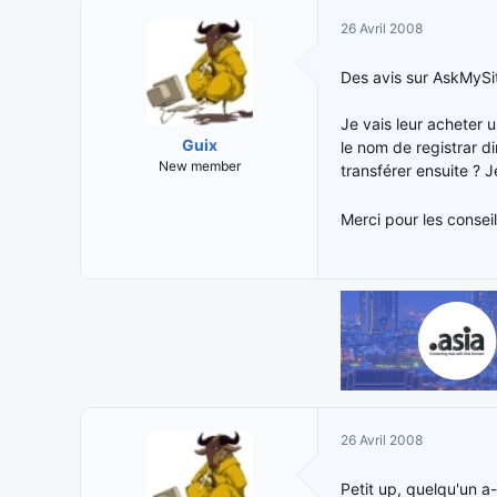
i
t
26 Avril 2008
t
e
i
d
Des avis sur AskMySi
a
e
t
d
Je vais leur acheter 
e
é
Guix
le nom de registrar d
u
b
New member
transférer ensuite ? 
r
u
d
t
e
Merci pour les consei
l
a
d
i
s
c
u
s
s
i
26 Avril 2008
o
n
Petit up, quelqu'un a-