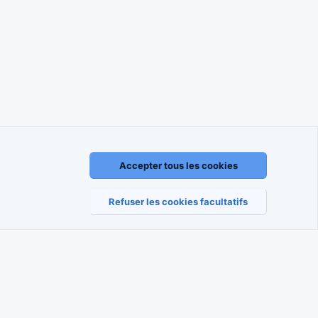
Accepter tous les cookies
règlement
Politique de confidentialité
Aide
Accueil
R
S
S
Refuser les cookies facultatifs