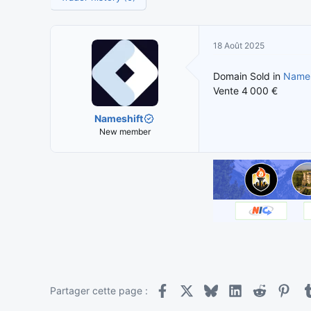
t
e
i
d
a
e
18 Août 2025
t
d
e
é
Domain Sold in
Names
u
b
Vente 4 000 €
r
u
d
t
Nameshift
e
New member
l
a
d
i
s
c
u
s
s
i
o
Facebook
X
Bluesky
LinkedIn
Reddit
Pint
n
Partager cette page :