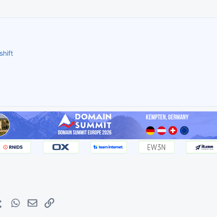
hift
erest
Tumblr
WhatsApp
E-mail
Lien