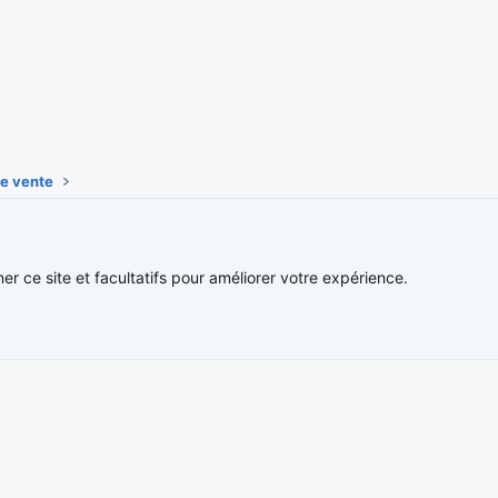
e vente
Nous contacter
Conditions et 
ner ce site et facultatifs pour améliorer votre expérience.
®
Community platform by XenForo
© 2010-2026 XenForo Ltd.
Traduction française par
XenForo FR
|
Media embeds via s9e/MediaSites