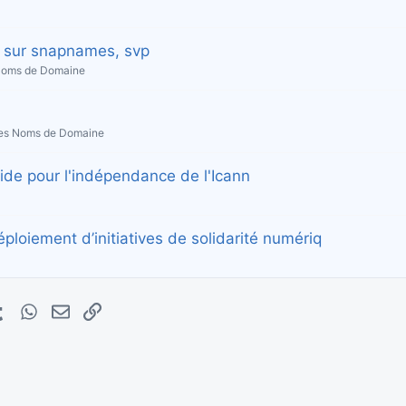
t sur snapnames, svp
 Noms de Domaine
 les Noms de Domaine
ide pour l'indépendance de l'Icann
éploiement d’initiatives de solidarité numériq
erest
Tumblr
WhatsApp
E-mail
Lien