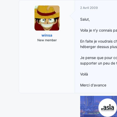
i
t
2 Avril 2009
t
e
i
d
Salut,
a
e
t
d
Voila je n'y connais 
e
é
winsa
u
b
New member
En faite je voudrais 
r
u
héberger dessus plusi
d
t
e
l
Je pense que pour co
a
supporter un peu de t
d
i
Voilà
s
c
Merci d'avance
u
s
s
i
o
n