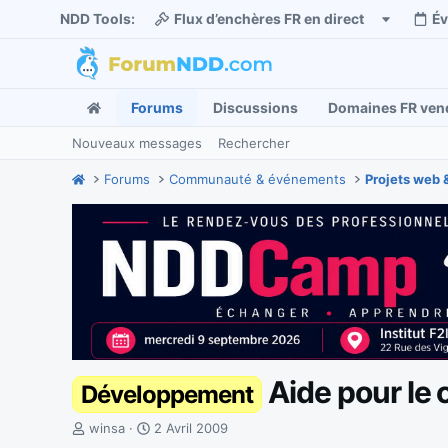
NDD Tools:
Flux d’enchères FR en direct
É
Forums
Discussions
Domaines FR ven
Nouveaux messages
Rechercher
Forums
Communauté & événements
Projets web 
Aide pour le
Développement
I
D
winsa
2 Avril 2009
n
a