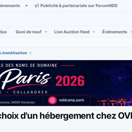
vénements
Publicité & partenariats sur ForumNDD
dus
Quoi de neuf
Live Auction Feed
Événements
& monétisation
 choix d'un hébergement chez O