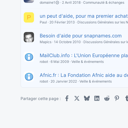
domaine1
2 Avril 2018
Communauté & échanges
un peut d'aide, pour ma premier acha
P
Paul
20 Février 2013
Discussions Générales sur les
Besoin d'aide pour snapnames.com
Mapics
14 Octobre 2010
Discussions Générales sur
MailClub.info : L'Union Européenne pla
robot
6 Mai 2009
Veille & événements
Afnic.fr : La Fondation Afnic aide au d
robot
20 Janvier 2022
Veille & événements
Facebook
X
Bluesky
LinkedIn
Reddit
Pint
Partager cette page :