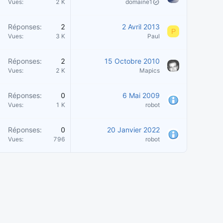
Vues
2 K
domaine1
Réponses
2
2 Avril 2013
P
Vues
3 K
Paul
Réponses
2
15 Octobre 2010
Vues
2 K
Mapics
Réponses
0
6 Mai 2009
Vues
1 K
robot
Réponses
0
20 Janvier 2022
Vues
796
robot