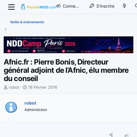
Connexion
S'inscrire
Veille & événements
Afnic.fr : Pierre Bonis, Directeur
général adjoint de l’Afnic, élu membre
du conseil
I
D
robot
19 Février 2016
n
a
i
t
robot
t
e
Administrator
i
d
a
e
t
d
e
é
u
b
#1