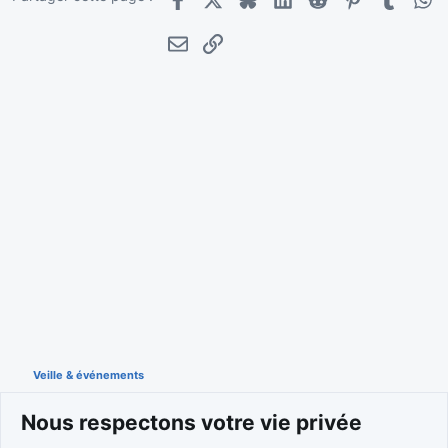
Facebook
X
Bluesky
LinkedIn
Reddit
Pinterest
Tumblr
Wha
E-mail
Lien
Veille & événements
Nous respectons votre vie privée