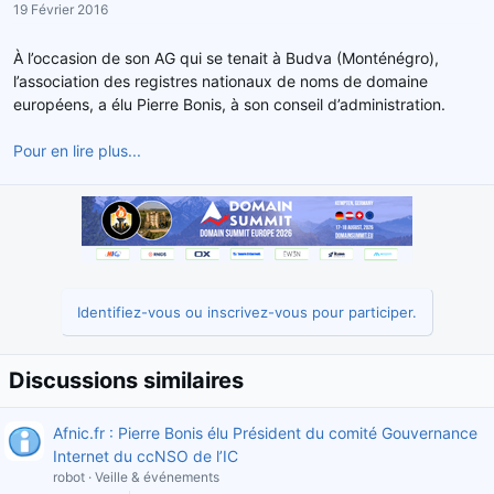
19 Février 2016
r
u
d
t
À l’occasion de son AG qui se tenait à Budva (Monténégro),
e
l’association des registres nationaux de noms de domaine
l
européens, a élu Pierre Bonis, à son conseil d’administration.
a
d
Pour en lire plus...
i
s
c
u
s
s
i
o
Identifiez-vous ou inscrivez-vous pour participer.
n
Discussions similaires
Afnic.fr : Pierre Bonis élu Président du comité Gouvernance
Internet du ccNSO de l’IC
robot
Veille & événements