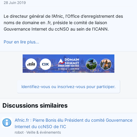
28 Juin 2019
r
u
d
t
Le directeur général de l’Afnic, l’Office d’enregistrement des
e
noms de domaine en .fr, préside le comité de liaison
l
Gouvernance Internet du ccNSO au sein de l’ICANN.
a
d
Pour en lire plus...
i
s
c
u
s
s
i
o
Identifiez-vous ou inscrivez-vous pour participer.
n
Discussions similaires
Afnic.fr : Pierre Bonis élu Président du comité Gouvernance
Internet du ccNSO de l’IC
robot
Veille & événements