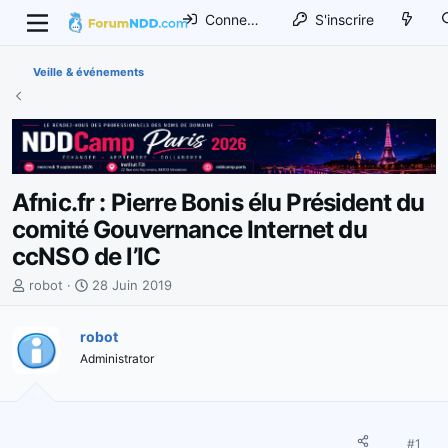
Connexion
S'inscrire
Veille & événements
Afnic.fr : Pierre Bonis élu Président du
comité Gouvernance Internet du
ccNSO de l’IC
I
D
robot
28 Juin 2019
n
a
i
t
robot
t
e
Administrator
i
d
a
e
t
d
e
é
u
b
#1