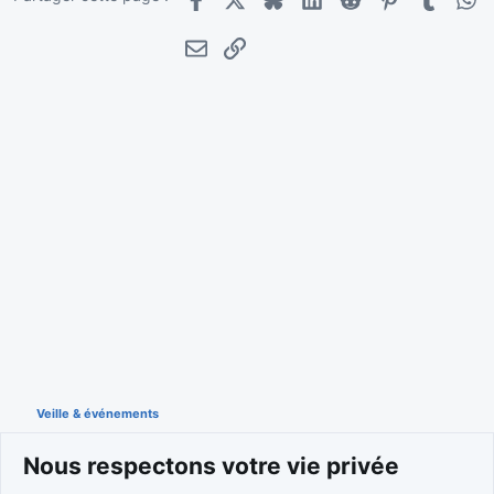
Facebook
X
Bluesky
LinkedIn
Reddit
Pinterest
Tumblr
Wha
E-mail
Lien
Veille & événements
Nous respectons votre vie privée