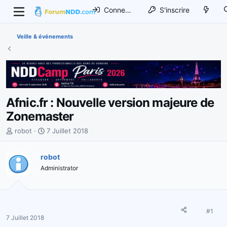
Connexion
S'inscrire
Veille & événements
Afnic.fr : Nouvelle version majeure de
Zonemaster
I
D
robot
7 Juillet 2018
n
a
i
t
robot
t
e
Administrator
i
d
a
e
t
d
e
é
u
b
#1
7 Juillet 2018
r
u