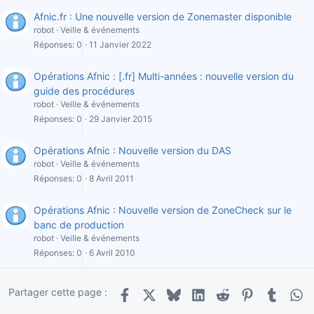
Afnic.fr : Une nouvelle version de Zonemaster disponible
robot
Veille & événements
Réponses
0
11 Janvier 2022
Opérations Afnic : [.fr] Multi-années : nouvelle version du
guide des procédures
robot
Veille & événements
Réponses
0
29 Janvier 2015
Opérations Afnic : Nouvelle version du DAS
robot
Veille & événements
Réponses
0
8 Avril 2011
Opérations Afnic : Nouvelle version de ZoneCheck sur le
banc de production
robot
Veille & événements
Réponses
0
6 Avril 2010
Partager cette page :
Facebook
X
Bluesky
LinkedIn
Reddit
Pinterest
Tumblr
Wha