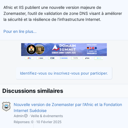
d
t
Afnic et IIS publient une nouvelle version majeure de
e
Zonemaster, l’outil de validation de zone DNS visant à améliorer
l
la sécurité et la résilience de l’infrastructure Internet.
a
d
Pour en lire plus...
i
s
c
u
s
s
i
o
Identifiez-vous ou inscrivez-vous pour participer.
n
Discussions similaires
Nouvelle version de Zonemaster par l'Afnic et la Fondation
Internet Suédoise
Admin
Veille & événements
Réponses
0
10 Février 2025