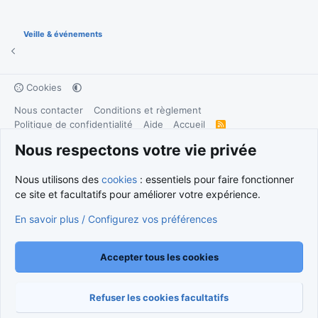
Veille & événements
Cookies
Nous contacter
Conditions et règlement
Politique de confidentialité
Aide
Accueil
R
S
S
Nous respectons votre vie privée
®
Community platform by XenForo
© 2010-2026 XenForo Ltd.
Traduction française par
XenForo FR
|
Media embeds via s9e/MediaSites
Nous utilisons des
cookies
: essentiels pour faire fonctionner
ce site et facultatifs pour améliorer votre expérience.
En savoir plus / Configurez vos préférences
Accepter tous les cookies
Refuser les cookies facultatifs