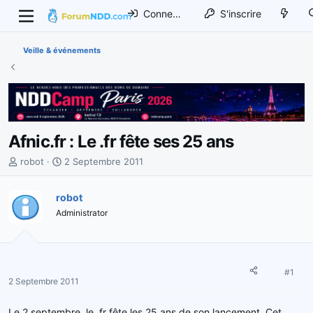
Connexion
S'inscrire
Veille & événements
Afnic.fr : Le .fr fête ses 25 ans
I
D
robot
2 Septembre 2011
n
a
i
t
robot
t
e
Administrator
i
d
a
e
t
d
e
é
u
b
#1
2 Septembre 2011
r
u
d
t
Le 2 septembre, le .fr fête les 25 ans de son lancement. Cet