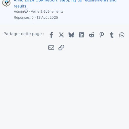
results
Admin
Veille & événements
Réponses
0
12 Août 2025
Partager cette page :
Facebook
X
Bluesky
LinkedIn
Reddit
Pinterest
Tumblr
Wha
E-mail
Lien