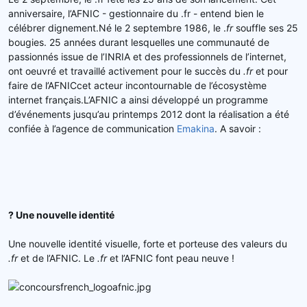
e
anniversaire, l’AFNIC - gestionnaire du .fr - entend bien le
l
célébrer dignement.Né le 2 septembre 1986, le .
fr
souffle ses 25
a
bougies. 25 années durant lesquelles une communauté de
d
passionnés issue de l’INRIA et des professionnels de l’internet,
i
s
ont oeuvré et travaillé activement pour le succès du
.fr
et pour
c
faire de l’AFNICcet acteur incontournable de l’écosystème
u
internet français.L’AFNIC a ainsi développé un programme
s
d’événements jusqu’au printemps 2012 dont la réalisation a été
s
confiée à l’agence de communication
Emakina
. A savoir :
i
o
n
? Une nouvelle identité
Une nouvelle identité visuelle, forte et porteuse des valeurs du
.fr
et de l’AFNIC. Le
.fr
et l’AFNIC font peau neuve !