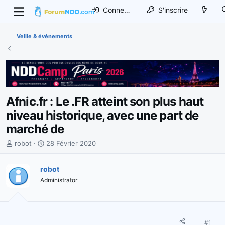
Connexion
S'inscrire
Veille & événements
Afnic.fr : Le .FR atteint son plus haut
niveau historique, avec une part de
marché de
I
D
robot
28 Février 2020
n
a
i
t
robot
t
e
Administrator
i
d
a
e
t
d
e
é
u
b
#1