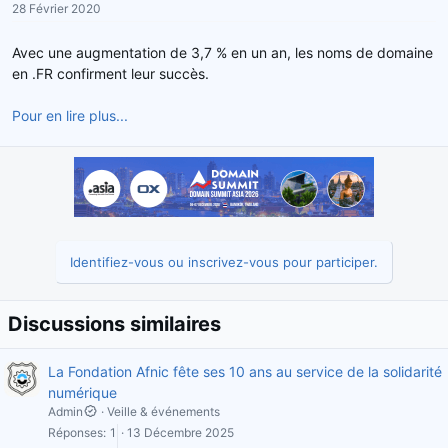
28 Février 2020
r
u
d
t
Avec une augmentation de 3,7 % en un an, les noms de domaine
e
en .FR confirment leur succès.
l
a
Pour en lire plus...
d
i
s
c
u
s
s
i
Identifiez-vous ou inscrivez-vous pour participer.
o
n
Discussions similaires
La Fondation Afnic fête ses 10 ans au service de la solidarité
numérique
Admin
Veille & événements
Réponses
1
13 Décembre 2025