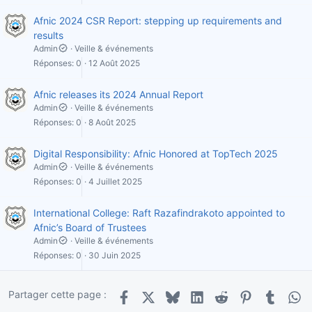
Afnic 2024 CSR Report: stepping up requirements and
results
Admin
Veille & événements
Réponses
0
12 Août 2025
Afnic releases its 2024 Annual Report
Admin
Veille & événements
Réponses
0
8 Août 2025
Digital Responsibility: Afnic Honored at TopTech 2025
Admin
Veille & événements
Réponses
0
4 Juillet 2025
International College: Raft Razafindrakoto appointed to
Afnic’s Board of Trustees
Admin
Veille & événements
Réponses
0
30 Juin 2025
Partager cette page :
Facebook
X
Bluesky
LinkedIn
Reddit
Pinterest
Tumblr
Wha