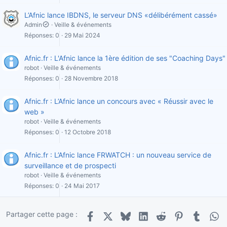
L’Afnic lance IBDNS, le serveur DNS «délibérément cassé»
Admin
Veille & événements
Réponses
0
29 Mai 2024
Afnic.fr : L'Afnic lance la 1ère édition de ses "Coaching Days"
robot
Veille & événements
Réponses
0
28 Novembre 2018
Afnic.fr : L’Afnic lance un concours avec « Réussir avec le
web »
robot
Veille & événements
Réponses
0
12 Octobre 2018
Afnic.fr : L’Afnic lance FRWATCH : un nouveau service de
surveillance et de prospecti
robot
Veille & événements
Réponses
0
24 Mai 2017
Partager cette page :
Facebook
X
Bluesky
LinkedIn
Reddit
Pinterest
Tumblr
Wha