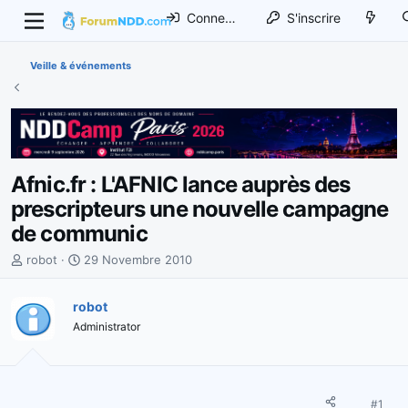
Connexion
S'inscrire
Veille & événements
Afnic.fr : L'AFNIC lance auprès des
prescripteurs une nouvelle campagne
de communic
I
D
robot
29 Novembre 2010
n
a
i
t
robot
t
e
Administrator
i
d
a
e
t
d
e
é
u
b
#1