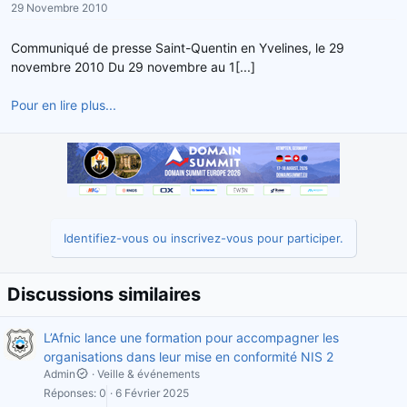
29 Novembre 2010
r
u
d
t
Communiqué de presse Saint-Quentin en Yvelines, le 29
e
novembre 2010 Du 29 novembre au 1[...]
l
a
Pour en lire plus...
d
i
s
c
u
s
s
i
Identifiez-vous ou inscrivez-vous pour participer.
o
n
Discussions similaires
L’Afnic lance une formation pour accompagner les
organisations dans leur mise en conformité NIS 2
Admin
Veille & événements
Réponses
0
6 Février 2025