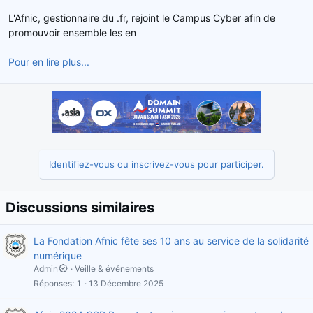
d
t
L'Afnic, gestionnaire du .fr, rejoint le Campus Cyber afin de
e
promouvoir ensemble les en
l
a
Pour en lire plus...
d
i
s
c
u
s
s
i
Identifiez-vous ou inscrivez-vous pour participer.
o
n
Discussions similaires
La Fondation Afnic fête ses 10 ans au service de la solidarité
numérique
Admin
Veille & événements
Réponses
1
13 Décembre 2025