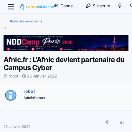
Connexion
S'inscrire
Veille & événements
Afnic.fr : L'Afnic devient partenaire du
Campus Cyber
I
D
robot
25 Janvier 2022
n
a
i
t
robot
t
e
Administrator
i
d
a
e
t
d
e
é
u
b
#1
25 Janvier 2022
r
u