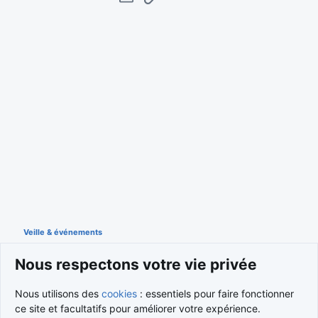
E-mail
Lien
Veille & événements
Nous respectons votre vie privée
Cookies
Nous utilisons des
cookies
: essentiels pour faire fonctionner
Nous contacter
ce site et facultatifs pour améliorer votre expérience.
Conditions et règlement