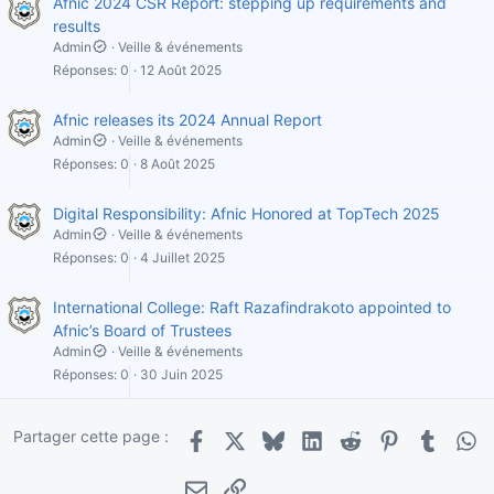
Afnic 2024 CSR Report: stepping up requirements and
results
Admin
Veille & événements
Réponses
0
12 Août 2025
Afnic releases its 2024 Annual Report
Admin
Veille & événements
Réponses
0
8 Août 2025
Digital Responsibility: Afnic Honored at TopTech 2025
Admin
Veille & événements
Réponses
0
4 Juillet 2025
International College: Raft Razafindrakoto appointed to
Afnic’s Board of Trustees
Admin
Veille & événements
Réponses
0
30 Juin 2025
Partager cette page :
Facebook
X
Bluesky
LinkedIn
Reddit
Pinterest
Tumblr
Wha