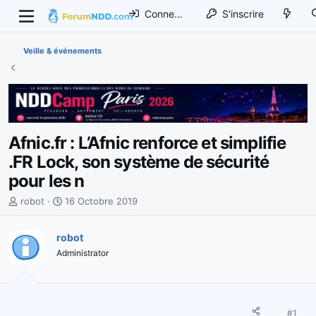
Connexion
S'inscrire
Veille & événements
Afnic.fr : L’Afnic renforce et simplifie
.FR Lock, son système de sécurité
pour les n
I
D
robot
16 Octobre 2019
n
a
i
t
robot
t
e
Administrator
i
d
a
e
t
d
e
é
u
b
#1