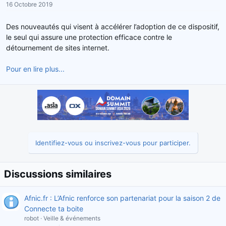
16 Octobre 2019
r
u
d
t
Des nouveautés qui visent à accélérer l’adoption de ce dispositif,
e
le seul qui assure une protection efficace contre le
l
détournement de sites internet.
a
d
Pour en lire plus...
i
s
c
u
s
s
i
o
Identifiez-vous ou inscrivez-vous pour participer.
n
Discussions similaires
Afnic.fr : L’Afnic renforce son partenariat pour la saison 2 de
Connecte ta boite
robot
Veille & événements