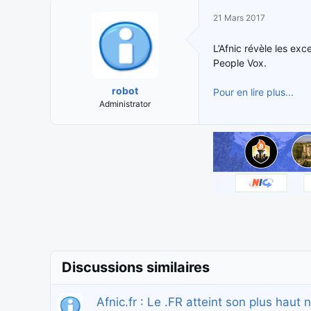
i
t
21 Mars 2017
t
e
i
d
L’Afnic révèle les exc
a
e
People Vox.
t
d
e
é
robot
Pour en lire plus...
u
b
Administrator
r
u
d
t
e
l
a
d
i
s
c
u
s
s
Discussions similaires
i
o
Afnic.fr : Le .FR atteint son plus hau
n