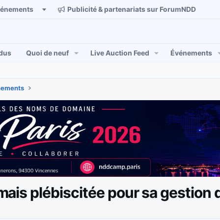
vénements
Publicité & partenariats sur ForumNDD
dus
Quoi de neuf
Live Auction Feed
Événements
énements
amais plébiscitée pour sa gestion du