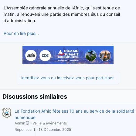
d
t
L'Assemblée générale annuelle de l’Afnic, qui s’est tenue ce
e
matin, a renouvelé une partie des membres élus du conseil
l
d’administration.
a
d
Pour en lire plus...
i
s
c
u
s
s
i
o
Identifiez-vous ou inscrivez-vous pour participer.
n
Discussions similaires
La Fondation Afnic fête ses 10 ans au service de la solidarité
numérique
Admin
Veille & événements
Réponses
1
13 Décembre 2025