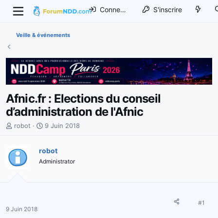
Connexion
S'inscrire
Veille & événements
Afnic.fr : Elections du conseil
d’administration de l'Afnic
I
D
robot
9 Juin 2018
n
a
i
t
robot
t
e
Administrator
i
d
a
e
t
d
e
é
u
b
#1
9 Juin 2018
r
u