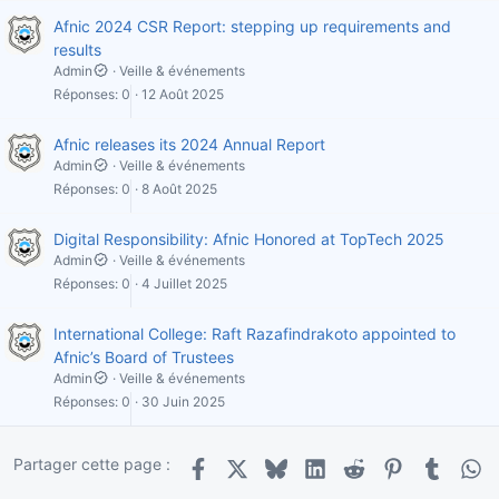
Afnic 2024 CSR Report: stepping up requirements and
results
Admin
Veille & événements
Réponses
0
12 Août 2025
Afnic releases its 2024 Annual Report
Admin
Veille & événements
Réponses
0
8 Août 2025
Digital Responsibility: Afnic Honored at TopTech 2025
Admin
Veille & événements
Réponses
0
4 Juillet 2025
International College: Raft Razafindrakoto appointed to
Afnic’s Board of Trustees
Admin
Veille & événements
Réponses
0
30 Juin 2025
Partager cette page :
Facebook
X
Bluesky
LinkedIn
Reddit
Pinterest
Tumblr
Wha