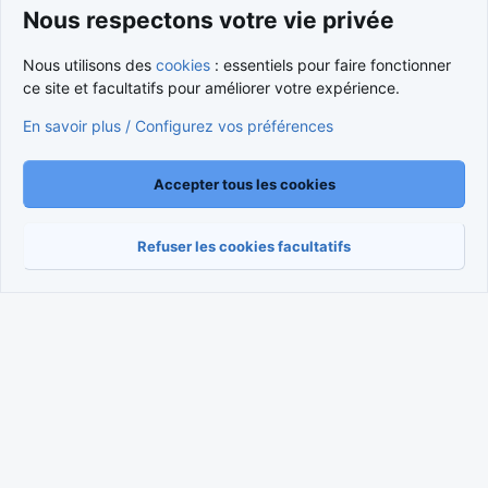
Nous respectons votre vie privée
Cookies
Nous utilisons des
cookies
: essentiels pour faire fonctionner
Nous contacter
Conditions et règlement
ce site et facultatifs pour améliorer votre expérience.
Politique de confidentialité
Aide
Accueil
R
S
En savoir plus / Configurez vos préférences
S
®
Community platform by XenForo
© 2010-2026 XenForo Ltd.
Traduction française par
XenForo FR
|
Media embeds via s9e/MediaSites
Accepter tous les cookies
Refuser les cookies facultatifs