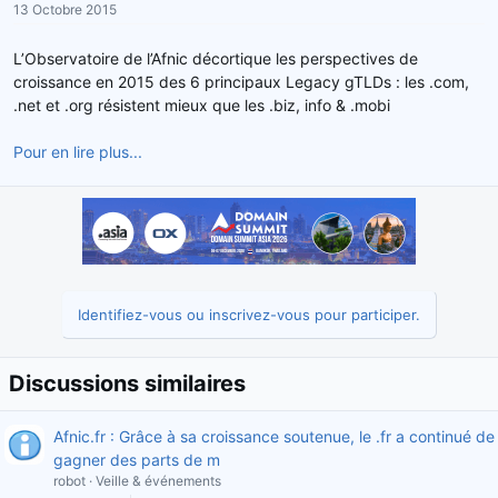
13 Octobre 2015
r
u
d
t
L’Observatoire de l’Afnic décortique les perspectives de
e
croissance en 2015 des 6 principaux Legacy gTLDs : les .com,
l
.net et .org résistent mieux que les .biz, info & .mobi
a
d
Pour en lire plus...
i
s
c
u
s
s
i
o
Identifiez-vous ou inscrivez-vous pour participer.
n
Discussions similaires
Afnic.fr : Grâce à sa croissance soutenue, le .fr a continué de
gagner des parts de m
robot
Veille & événements