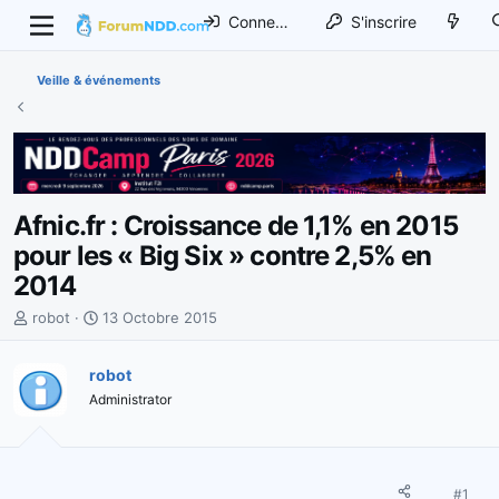
Connexion
S'inscrire
Veille & événements
Afnic.fr : Croissance de 1,1% en 2015
pour les « Big Six » contre 2,5% en
2014
I
D
robot
13 Octobre 2015
n
a
i
t
robot
t
e
Administrator
i
d
a
e
t
d
e
é
u
b
#1