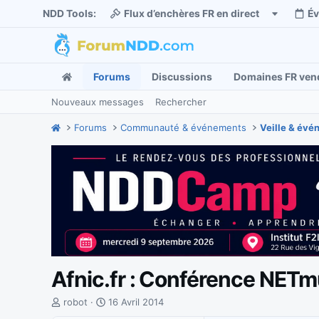
NDD Tools:
Flux d’enchères FR en direct
É
Forums
Discussions
Domaines FR ven
Nouveaux messages
Rechercher
Forums
Communauté & événements
Veille & év
Afnic.fr : Conférence NETm
I
D
robot
16 Avril 2014
n
a