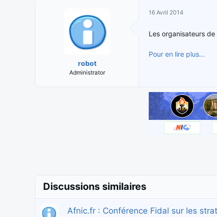
i
t
16 Avril 2014
t
e
i
d
Les organisateurs de
a
e
t
d
Pour en lire plus...
e
é
robot
u
b
Administrator
r
u
d
t
e
l
a
d
i
s
c
u
s
s
Discussions similaires
i
o
Afnic.fr : Conférence Fidal sur les str
n