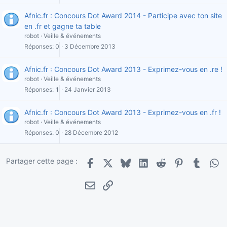
Afnic.fr : Concours Dot Award 2014 - Participe avec ton site
en .fr et gagne ta table
robot
Veille & événements
Réponses
0
3 Décembre 2013
Afnic.fr : Concours Dot Award 2013 - Exprimez-vous en .re !
robot
Veille & événements
Réponses
1
24 Janvier 2013
Afnic.fr : Concours Dot Award 2013 - Exprimez-vous en .fr !
robot
Veille & événements
Réponses
0
28 Décembre 2012
Partager cette page :
Facebook
X
Bluesky
LinkedIn
Reddit
Pinterest
Tumblr
Wha
E-mail
Lien