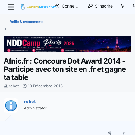
Connexion
S'inscrire
Veille & événements
Afnic.fr : Concours Dot Award 2014 -
Participe avec ton site en .fr et gagne
ta table
I
D
robot
10 Décembre 2013
n
a
i
t
robot
t
e
Administrator
i
d
a
e
t
d
e
é
u
b
#1