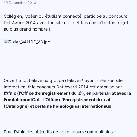
10 Décembre 2013
r
u
d
t
Collégien, lycéen ou étudiant connecté, participe au concours
e
Dot Award 2014 avec ton site en .fr et fais connaître ton projet
l
au plus grand nombre !
a
d
i
s
c
u
s
s
i
Ouvert à tout élève ou groupe d’élèves* ayant créé son site
o
Internet en
.fr
le concours Dot Award 2014 est organisé par
n
l’Afnic (l’Office d’enregistrement du
.fr
), en partenariat avec la
FundatiópuntCat - l’Office d’Enregistrement du
.cat
(Catalogne) et certains homologues internationaux
.
Pour l’Afnic, les objectifs de ce concours sont multiples :