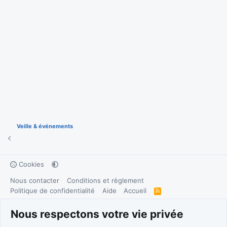
Veille & événements
Cookies
Nous contacter
Conditions et règlement
Politique de confidentialité
Aide
Accueil
R
S
S
®
Community platform by XenForo
© 2010-2026 XenForo Ltd.
Nous respectons votre vie privée
Traduction française par
XenForo FR
|
Media embeds via s9e/MediaSites