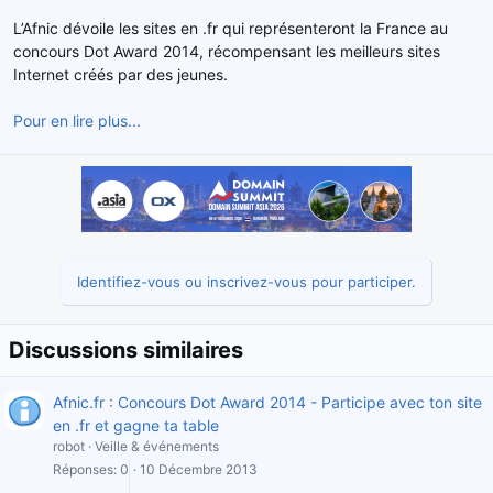
d
t
L’Afnic dévoile les sites en .fr qui représenteront la France au
e
concours Dot Award 2014, récompensant les meilleurs sites
l
Internet créés par des jeunes.
a
d
Pour en lire plus...
i
s
c
u
s
s
i
o
Identifiez-vous ou inscrivez-vous pour participer.
n
Discussions similaires
Afnic.fr : Concours Dot Award 2014 - Participe avec ton site
en .fr et gagne ta table
robot
Veille & événements
Réponses
0
10 Décembre 2013