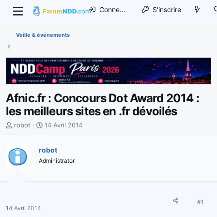
Connexion
S'inscrire
Veille & événements
Afnic.fr : Concours Dot Award 2014 :
les meilleurs sites en .fr dévoilés
I
D
robot
14 Avril 2014
n
a
i
t
robot
t
e
Administrator
i
d
a
e
t
d
e
é
u
b
#1
14 Avril 2014
r
u