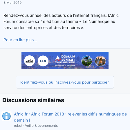
8 Mai 2019
r
u
d
t
Rendez-vous annuel des acteurs de l’internet français, l’Afnic
e
Forum consacre sa 4e édition au thème « Le Numérique au
l
service des entreprises et des territoires ».
a
d
Pour en lire plus...
i
s
c
u
s
s
i
o
Identifiez-vous ou inscrivez-vous pour participer.
n
Discussions similaires
Afnic.fr : Afnic Forum 2018 : relever les défis numériques de
demain !
robot
Veille & événements