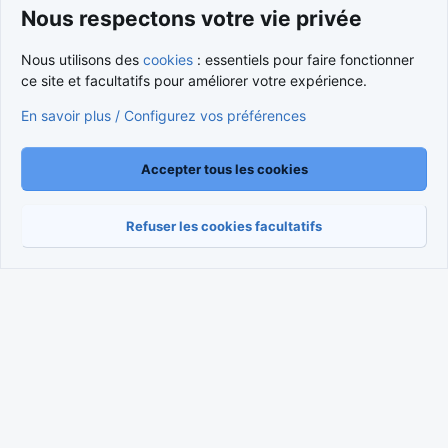
Nous respectons votre vie privée
Cookies
Nous utilisons des
cookies
: essentiels pour faire fonctionner
Nous contacter
Conditions et règlement
ce site et facultatifs pour améliorer votre expérience.
Politique de confidentialité
Aide
Accueil
R
S
En savoir plus / Configurez vos préférences
S
®
Community platform by XenForo
© 2010-2026 XenForo Ltd.
Traduction française par
XenForo FR
|
Media embeds via s9e/MediaSites
Accepter tous les cookies
Refuser les cookies facultatifs