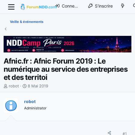
Connexion
S'inscrire
Veille & événements
Afnic.fr : Afnic Forum 2019 : Le
numérique au service des entreprises
et des territoi
I
D
robot
8 Mai 2019
n
a
i
t
robot
t
e
Administrator
i
d
a
e
t
d
e
é
u
b
#1