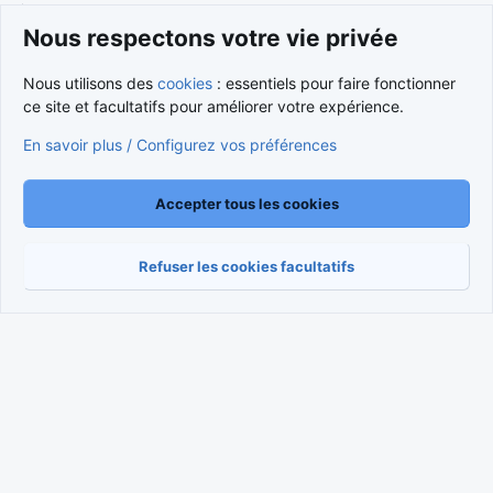
Nous respectons votre vie privée
Cookies
Nous utilisons des
cookies
: essentiels pour faire fonctionner
Nous contacter
Conditions et règlement
ce site et facultatifs pour améliorer votre expérience.
Politique de confidentialité
Aide
Accueil
R
S
En savoir plus / Configurez vos préférences
S
®
Community platform by XenForo
© 2010-2026 XenForo Ltd.
Traduction française par
XenForo FR
|
Media embeds via s9e/MediaSites
Accepter tous les cookies
Refuser les cookies facultatifs