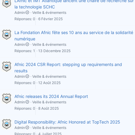
L’Afnic et IMT Atlantique lancent une chaire de recherche sur
la technologie SCHC
Admin
Veille & événements
Réponses
0
6 Février 2025
La Fondation Afnic fête ses 10 ans au service de la solidarité
numérique
Admin
Veille & événements
Réponses
1
13 Décembre 2025
Afnic 2024 CSR Report: stepping up requirements and
results
Admin
Veille & événements
Réponses
0
12 Août 2025
Afnic releases its 2024 Annual Report
Admin
Veille & événements
Réponses
0
8 Août 2025
Digital Responsibility: Afnic Honored at TopTech 2025
Admin
Veille & événements
Réponses
0
4 Juillet 2025