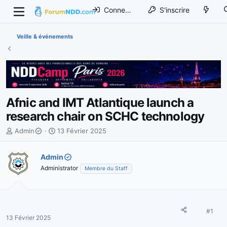
Connexion
S'inscrire
Veille & événements
Afnic and IMT Atlantique launch a
research chair on SCHC technology
I
D
Admin
13 Février 2025
n
a
i
t
Admin
t
e
Administrator
Membre du Staff
i
d
a
e
t
d
e
é
u
b
#1
13 Février 2025
r
u