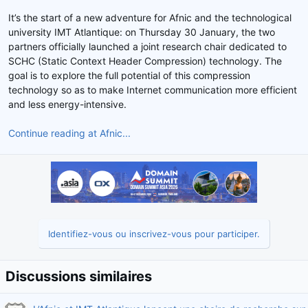
d
t
It’s the start of a new adventure for Afnic and the technological
e
university IMT Atlantique: on Thursday 30 January, the two
l
partners officially launched a joint research chair dedicated to
a
SCHC (Static Context Header Compression) technology. The
d
goal is to explore the full potential of this compression
i
s
technology so as to make Internet communication more efficient
c
and less energy-intensive.
u
s
Continue reading at Afnic...
s
i
o
n
Identifiez-vous ou inscrivez-vous pour participer.
Discussions similaires