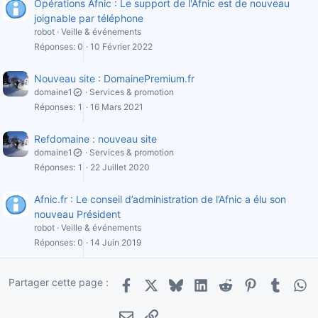
Opérations Afnic : Le support de l'Afnic est de nouveau
joignable par téléphone
robot
Veille & événements
Réponses
0
10 Février 2022
Nouveau site : DomainePremium.fr
domaine1
Services & promotion
Réponses
1
16 Mars 2021
Refdomaine : nouveau site
domaine1
Services & promotion
Réponses
1
22 Juillet 2020
Afnic.fr : Le conseil d’administration de l’Afnic a élu son
nouveau Président
robot
Veille & événements
Réponses
0
14 Juin 2019
Partager cette page :
Facebook
X
Bluesky
LinkedIn
Reddit
Pinterest
Tumblr
Wha