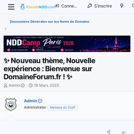
Connexion
S'inscrire
Discussions Générales sur les Noms de Domaine
✨ Nouveau thème, Nouvelle
expérience : Bienvenue sur
DomaineForum.fr ! ✨
I
D
Admin
18 Mars 2025
n
a
i
t
Admin
t
e
Administrator
Membre du Staff
i
d
a
e
t
d
e
é
u
b
#1