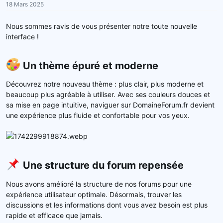
18 Mars 2025
r
u
d
t
Nous sommes ravis de vous présenter notre toute nouvelle
e
interface !
l
a
d
Un thème épuré et moderne​
i
s
Découvrez notre nouveau thème : plus clair, plus moderne et
c
beaucoup plus agréable à utiliser. Avec ses couleurs douces et
u
sa mise en page intuitive, naviguer sur DomaineForum.fr devient
s
une expérience plus fluide et confortable pour vos yeux.
s
i
o
n
Une structure du forum repensée​
Nous avons amélioré la structure de nos forums pour une
expérience utilisateur optimale. Désormais, trouver les
discussions et les informations dont vous avez besoin est plus
rapide et efficace que jamais.