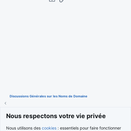
E-mail
Lien
Discussions Générales sur les Noms de Domaine
Nous respectons votre vie privée
Cookies
Nous contacter
Conditions et règlement
Nous utilisons des
cookies
: essentiels pour faire fonctionner