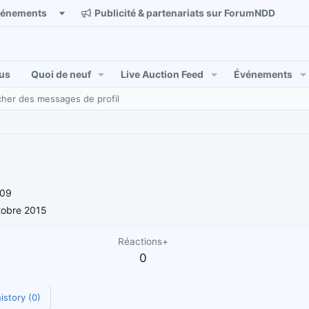
vénements
Publicité & partenariats sur ForumNDD
us
Quoi de neuf
Live Auction Feed
Événements
her des messages de profil
009
tobre 2015
Réactions+
0
istory (0)