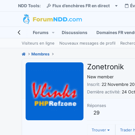
NDD Tools:
Flux d’enchères FR en direct
É
Forums
Discussions
Domaines FR vend
Visiteurs en ligne
Nouveaux messages de profil
Recherc
Membres
Zonetronik
New member
Inscrit
22 Novembre 2
Dernière activité
24 Oc
Réponses
29
Trouver
Trader h