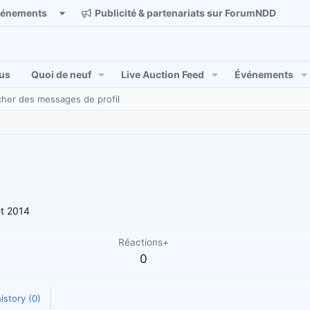
vénements
Publicité & partenariats sur ForumNDD
us
Quoi de neuf
Live Auction Feed
Événements
her des messages de profil
et 2014
Réactions+
0
istory (0)