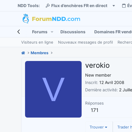
NDD Tools:
Flux d’enchères FR en direct
É
Forums
Discussions
Domaines FR vend
Visiteurs en ligne
Nouveaux messages de profil
Recherc
Membres
verokio
V
New member
Inscrit
12 Avril 2008
Dernière activité
2 Juill
Réponses
171
Trouver
Trader h