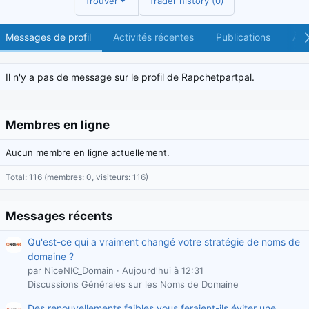
Trouver
Trader history (0)
Messages de profil
Activités récentes
Publications
À p
Il n'y a pas de message sur le profil de Rapchetpartpal.
Membres en ligne
Aucun membre en ligne actuellement.
Total: 116 (membres: 0, visiteurs: 116)
Messages récents
Qu'est-ce qui a vraiment changé votre stratégie de noms de
domaine ?
par NiceNIC_Domain
Aujourd'hui à 12:31
Discussions Générales sur les Noms de Domaine
Des renouvellements faibles vous feraient-ils éviter une