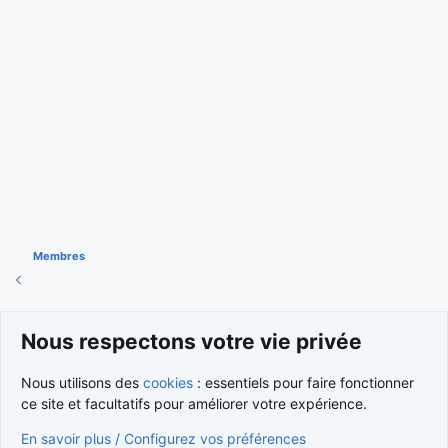
Membres
Cookies
Nous respectons votre vie privée
Nous contacter
Conditions et règlement
Nous utilisons des
cookies
: essentiels pour faire fonctionner
Politique de confidentialité
Aide
Accueil
R
S
ce site et facultatifs pour améliorer votre expérience.
S
®
Community platform by XenForo
© 2010-2026 XenForo Ltd.
En savoir plus / Configurez vos préférences
Traduction française par
XenForo FR
|
Media embeds via s9e/MediaSites