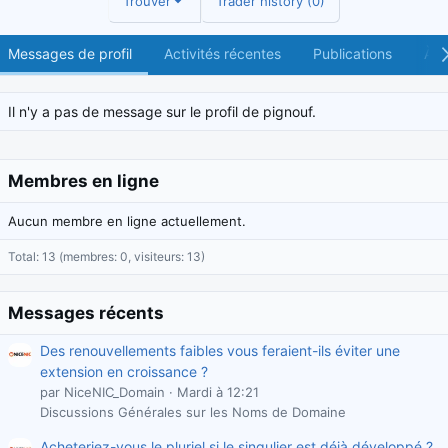
Trouver
Trader history (0)
Messages de profil
Activités récentes
Publications
À p
Il n'y a pas de message sur le profil de pignouf.
Membres en ligne
Aucun membre en ligne actuellement.
Total: 13 (membres: 0, visiteurs: 13)
Messages récents
Des renouvellements faibles vous feraient-ils éviter une
extension en croissance ?
par NiceNIC_Domain
Mardi à 12:21
Discussions Générales sur les Noms de Domaine
Acheteriez-vous le pluriel si le singulier est déjà développé ?