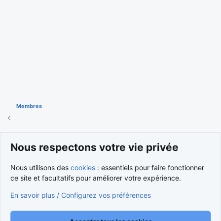
Membres
Cookies
Nous respectons votre vie privée
Nous contacter
Conditions et règlement
Nous utilisons des
cookies
: essentiels pour faire fonctionner
Politique de confidentialité
Aide
Accueil
R
S
ce site et facultatifs pour améliorer votre expérience.
S
®
Community platform by XenForo
© 2010-2026 XenForo Ltd.
En savoir plus / Configurez vos préférences
Traduction française par
XenForo FR
|
Media embeds via s9e/MediaSites