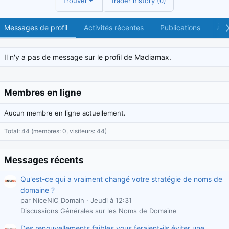
Trouver
Trader history (0)
Messages de profil
Activités récentes
Publications
À p
Il n'y a pas de message sur le profil de Madiamax.
Membres en ligne
Aucun membre en ligne actuellement.
Total: 44 (membres: 0, visiteurs: 44)
Messages récents
Qu'est-ce qui a vraiment changé votre stratégie de noms de
domaine ?
par NiceNIC_Domain
Jeudi à 12:31
Discussions Générales sur les Noms de Domaine
Des renouvellements faibles vous feraient-ils éviter une