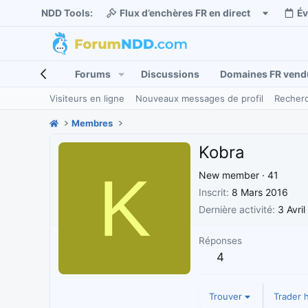
NDD Tools:
Flux d’enchères FR en direct
É
Forums
Discussions
Domaines FR vend
Visiteurs en ligne
Nouveaux messages de profil
Recherc
Membres
Kobra
K
New member
·
41
Inscrit
8 Mars 2016
Dernière activité
3 Avri
Réponses
4
Trouver
Trader h