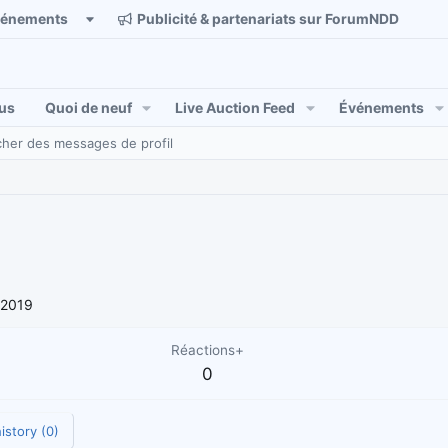
vénements
Publicité & partenariats sur ForumNDD
us
Quoi de neuf
Live Auction Feed
Événements
her des messages de profil
l 2019
Réactions+
0
istory (0)