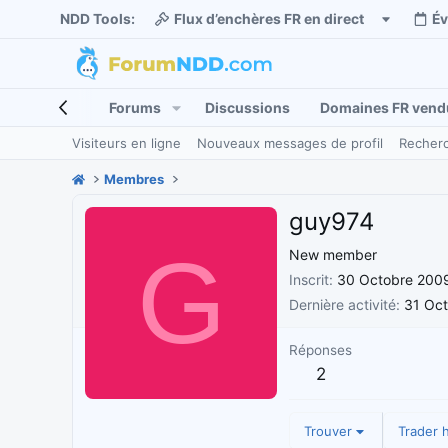
NDD Tools:
Flux d’enchères FR en direct
É
Forums
Discussions
Domaines FR vend
Visiteurs en ligne
Nouveaux messages de profil
Recherc
Membres
guy974
G
New member
Inscrit
30 Octobre 200
Dernière activité
31 Oc
Réponses
2
Trouver
Trader h