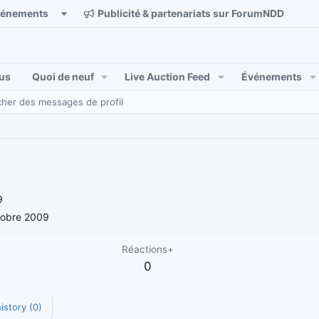
vénements
Publicité & partenariats sur ForumNDD
us
Quoi de neuf
Live Auction Feed
Événements
her des messages de profil
9
tobre 2009
Réactions+
0
istory (0)