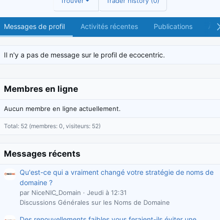
Trouver
Trader history (0)
Messages de profil
Activités récentes
Publications
À p
Il n'y a pas de message sur le profil de ecocentric.
Membres en ligne
Aucun membre en ligne actuellement.
Total: 52 (membres: 0, visiteurs: 52)
Messages récents
Qu'est-ce qui a vraiment changé votre stratégie de noms de
domaine ?
par NiceNIC_Domain
Jeudi à 12:31
Discussions Générales sur les Noms de Domaine
Des renouvellements faibles vous feraient-ils éviter une