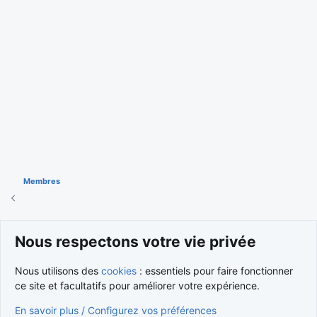
Membres
Cookies
Nous respectons votre vie privée
Nous contacter
Conditions et règlement
Nous utilisons des
cookies
: essentiels pour faire fonctionner
Politique de confidentialité
Aide
Accueil
R
S
ce site et facultatifs pour améliorer votre expérience.
S
®
Community platform by XenForo
© 2010-2026 XenForo Ltd.
En savoir plus / Configurez vos préférences
Traduction française par
XenForo FR
|
Media embeds via s9e/MediaSites