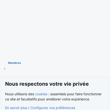
Membres
Cookies
Nous respectons votre vie privée
Nous contacter
Conditions et règlement
Nous utilisons des
cookies
: essentiels pour faire fonctionner
Politique de confidentialité
Aide
Accueil
R
S
ce site et facultatifs pour améliorer votre expérience.
S
®
Community platform by XenForo
© 2010-2026 XenForo Ltd.
En savoir plus / Configurez vos préférences
Traduction française par
XenForo FR
|
Media embeds via s9e/MediaSites