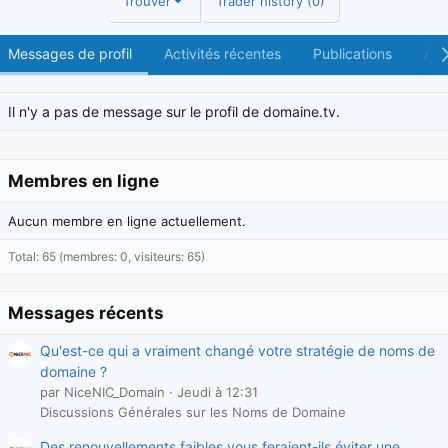
Trouver
Trader history (0)
Messages de profil
Activités récentes
Publications
À p
Il n'y a pas de message sur le profil de domaine.tv.
Membres en ligne
Aucun membre en ligne actuellement.
Total: 65 (membres: 0, visiteurs: 65)
Messages récents
Qu'est-ce qui a vraiment changé votre stratégie de noms de
domaine ?
par NiceNIC_Domain
Jeudi à 12:31
Discussions Générales sur les Noms de Domaine
Des renouvellements faibles vous feraient-ils éviter une