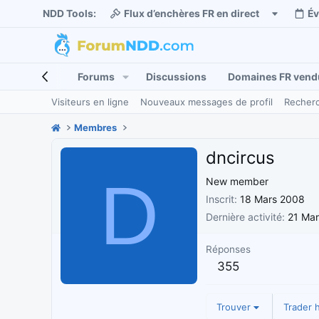
NDD Tools:
Flux d’enchères FR en direct
É
Forums
Discussions
Domaines FR vend
Visiteurs en ligne
Nouveaux messages de profil
Recherc
Membres
dncircus
D
New member
Inscrit
18 Mars 2008
Dernière activité
21 Mar
Réponses
355
Trouver
Trader h