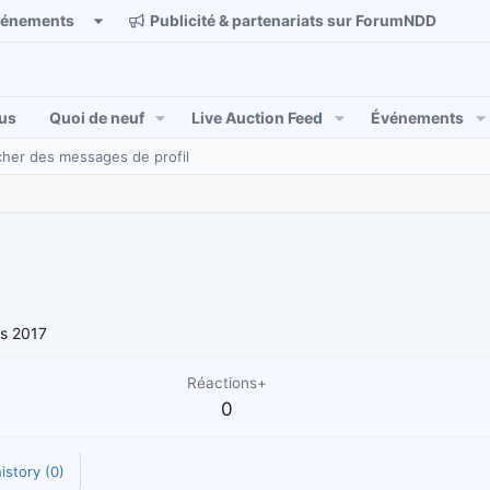
vénements
Publicité & partenariats sur ForumNDD
us
Quoi de neuf
Live Auction Feed
Événements
her des messages de profil
s 2017
Réactions+
0
istory (0)