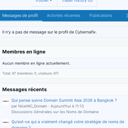
Trouver
Trader history (0)
Messages de profil
Activités récentes
Publications
À p
Il n'y a pas de message sur le profil de Cybernafix.
Membres en ligne
Aucun membre en ligne actuellement.
Total: 97 (membres: 0, visiteurs: 97)
Messages récents
Qui pense suivre Domain Summit Asia 2026 à Bangkok ?
par NiceNIC_Domain
Aujourd'hui à 11:13
Discussions Générales sur les Noms de Domaine
Qu'est-ce qui a vraiment changé votre stratégie de noms de
domaine ?