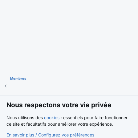
Membres
Cookies
Nous respectons votre vie privée
Nous contacter
Conditions et règlement
Nous utilisons des
cookies
: essentiels pour faire fonctionner
Politique de confidentialité
Aide
Accueil
R
S
ce site et facultatifs pour améliorer votre expérience.
S
®
Community platform by XenForo
© 2010-2026 XenForo Ltd.
En savoir plus / Configurez vos préférences
Traduction française par
XenForo FR
|
Media embeds via s9e/MediaSites