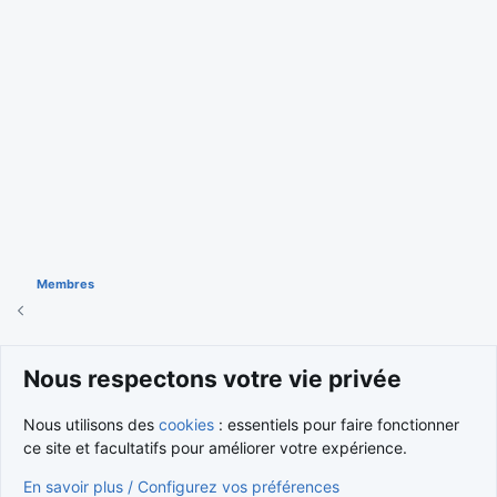
Membres
Cookies
Nous respectons votre vie privée
Nous contacter
Conditions et règlement
Nous utilisons des
cookies
: essentiels pour faire fonctionner
Politique de confidentialité
Aide
Accueil
R
S
ce site et facultatifs pour améliorer votre expérience.
S
®
Community platform by XenForo
© 2010-2026 XenForo Ltd.
En savoir plus / Configurez vos préférences
Traduction française par
XenForo FR
|
Media embeds via s9e/MediaSites