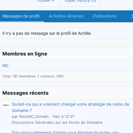
Trouver
Trader history (0)
Messages de profil
Activités récentes
Publications
À p
Il n'y a pas de message sur le profil de Achille.
Membres en ligne
RID
Total: 181 (membres: 1, visiteurs: 180)
Messages récents
Qu'est-ce qui a vraiment changé votre stratégie de noms de
domaine ?
par NiceNIC_Domain
Hier à 12:31
Discussions Générales sur les Noms de Domaine
Des renouvellements faibles vous feraient-ils éviter une